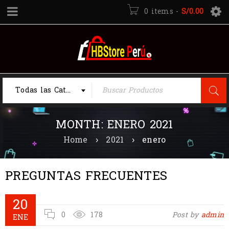
0 items
-
S/
0.00
Todas las Categorias
MONTH: ENERO 2021
Home
›
2021
›
enero
PREGUNTAS FRECUENTES
20
0
178
Post by
admin
ENE