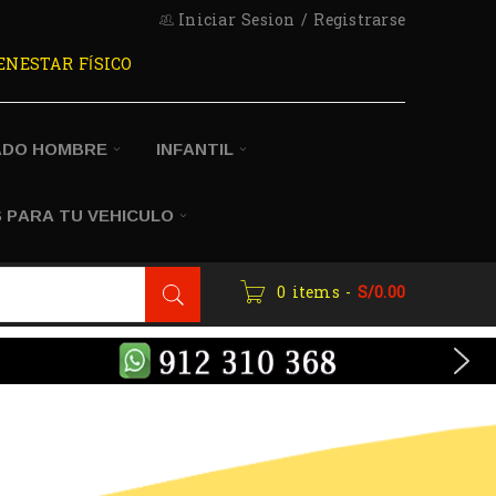
Iniciar Sesion
/
Registrarse
ENESTAR FÍSICO
ADO HOMBRE
INFANTIL
 PARA TU VEHICULO
0 items
-
S/
0.00
ATCH