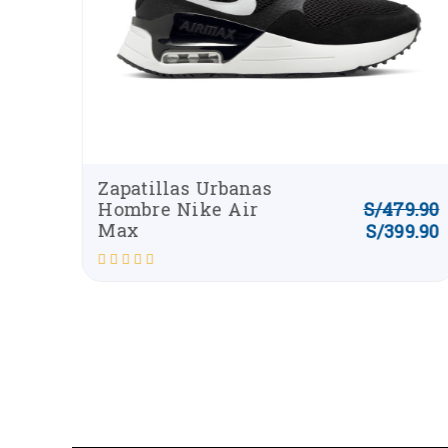
Reebok Zapatillas
9.90
S/
325.00
Urbanas Hombre
Reebok Club C 85
9.90
S/
299.99
Valorado
con
0
de
5