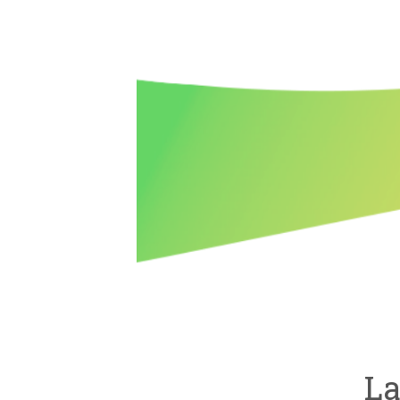
VER M
La