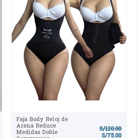
Faja Corset Doble
Ultra Compresion con
S/
79.00
S/
59.00
broches y cierre