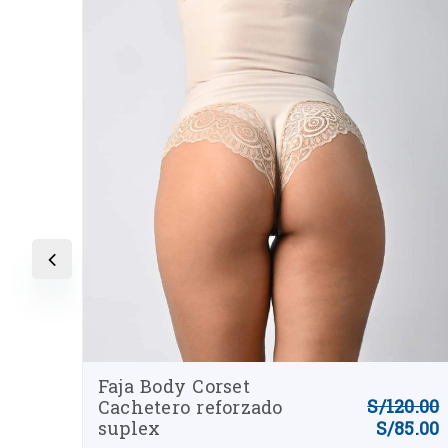
Faja Body Reloj de
20.00
Arena Reduce
S/
120.00
Medidas Doble
5.00
S/
75.00