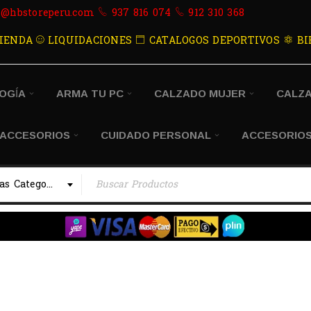
s@hbstoreperu.com
937 816 074
912 310 368
IENDA
LIQUIDACIONES
CATALOGOS DEPORTIVOS
BI
OGÍA
ARMA TU PC
CALZADO MUJER
CALZ
 ACCESORIOS
CUIDADO PERSONAL
ACCESORIOS
Todas las Categorias
RT W