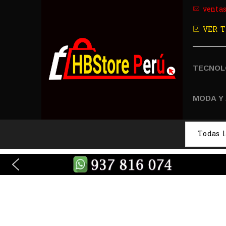
venta
VER T
TECNOL
MODA Y
SMA