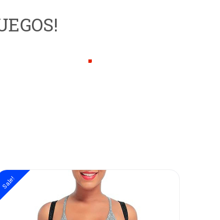
UEGOS!
ock Out
Sale!