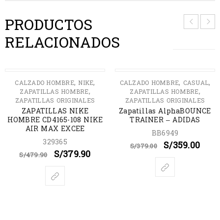
PRODUCTOS
RELACIONADOS
AGOTADO
AGOTADO
,
,
,
,
CALZADO HOMBRE
NIKE
CALZADO HOMBRE
CASUAL
,
,
ZAPATILLAS HOMBRE
ZAPATILLAS HOMBRE
ZAPATILLAS ORIGINALES
ZAPATILLAS ORIGINALES
ZAPATILLAS NIKE
Zapatillas AlphaBOUNCE
HOMBRE CD4165-108 NIKE
TRAINER – ADIDAS
AIR MAX EXCEE
BB6949
329365
S/
359.00
S/
379.00
S/
379.90
S/
479.90