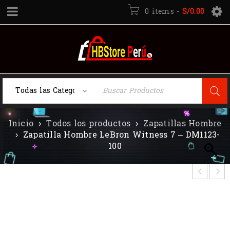
0 items
-
S/
0.00
Inicio
›
Todos los productos
›
Zapatillas Hombre
›
Zapatilla Hombre LeBron Witness 7 – DM1123-
100