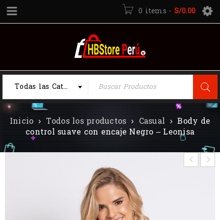
0 items
-
S/
0.00
Todas las Categorias
Inicio
›
Todos los productos
›
Casual
›
Body de
control suave con encaje Negro – Leonisa