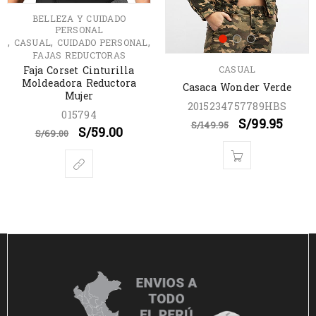
BELLEZA Y CUIDADO
PERSONAL
,
,
,
CASUAL
CUIDADO PERSONAL
FAJAS REDUCTORAS
CASUAL
Faja Corset Cinturilla
Moldeadora Reductora
Casaca Wonder Verde
Mujer
2015234757789HBS
015794
S/
99.95
S/
149.95
S/
59.00
S/
69.00