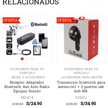
RELACIONADOS
OFERTA
OFERTA
ACCESORIOS PARA TU
ACCESORIOS PARA TU
VEHICULO
VEHICULO
,
,
MODA Y ACCESORIOS
ACCESORIOS PARA MOTOS
Receptor Adaptador
Transmisor bluetooth para
Bluetooth Aux Auto Radio
automóvil + 2 puertos usb
Equipos Sonido
kcb-906
582474
023121
S/
24.90
S/
34.90
S/
35.00
S/
39.00