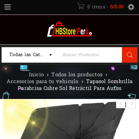
0 items
-
S/
0.00
Todas las Categorias
Inicio
›
Todos los productos
›
Accesorios para tu vehiculo
›
Tapasol Sombrilla
Parabrisa Cubre Sol Retráctil Para Autos