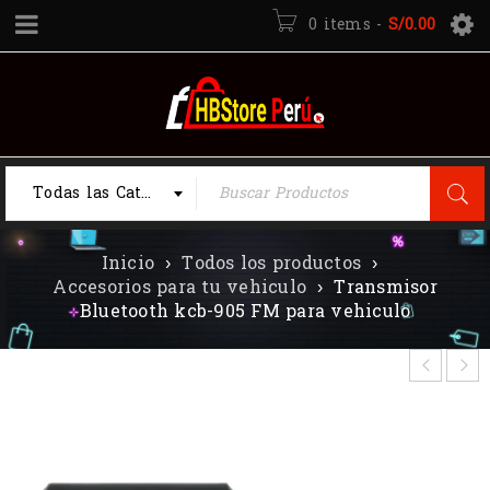
0 items
-
S/
0.00
Todas las Categorias
Inicio
›
Todos los productos
›
Accesorios para tu vehiculo
›
Transmisor
Bluetooth kcb-905 FM para vehiculo