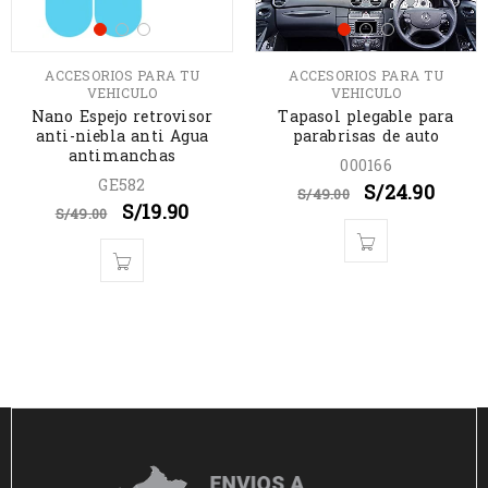
ACCESORIOS PARA TU
ACCESORIOS PARA TU
VEHICULO
VEHICULO
Nano Espejo retrovisor
Tapasol plegable para
anti-niebla anti Agua
parabrisas de auto
antimanchas
000166
GE582
S/
24.90
S/
49.00
S/
19.90
S/
49.00