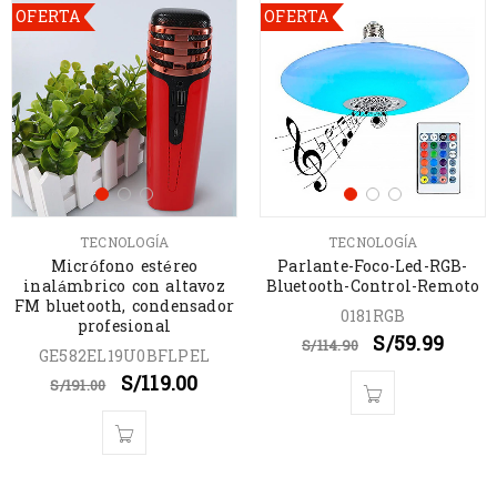
OFERTA
OFERTA
TECNOLOGÍA
TECNOLOGÍA
Micrófono estéreo
Parlante-Foco-Led-RGB-
inalámbrico con altavoz
Bluetooth-Control-Remoto
FM bluetooth, condensador
0181RGB
profesional
S/
59.99
S/
114.90
GE582EL19U0BFLPEL
S/
119.00
S/
191.00