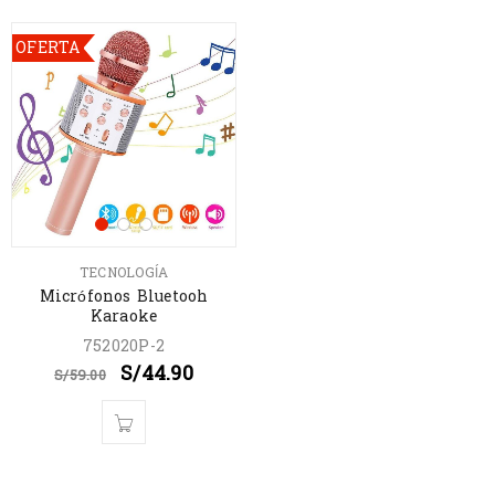
OFERTA
TECNOLOGÍA
Micrófonos Bluetooh
Karaoke
752020P-2
S/
44.90
S/
59.00