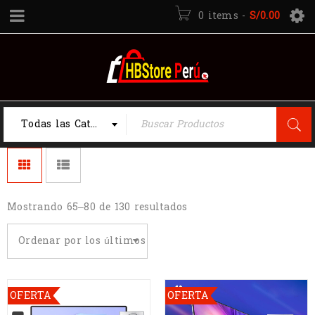
0 items
-
S/
0.00
Todas las Categorias
Mostrando 65–80 de 130 resultados
Ordenar por los últimos
OFERTA
OFERTA