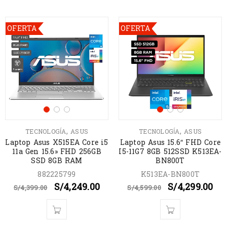
OFERTA
OFERTA
,
,
TECNOLOGÍA
ASUS
TECNOLOGÍA
ASUS
Laptop Asus X515EA Core i5
Laptop Asus 15.6″ FHD Core
11a Gen 15.6» FHD 256GB
I5-11G7 8GB 512SSD K513EA-
SSD 8GB RAM
BN800T
882225799
K513EA-BN800T
S/
4,249.00
S/
4,299.00
S/
4,399.00
S/
4,599.00