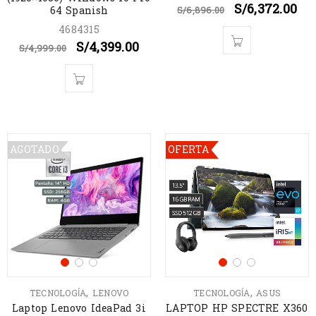
S/
6,372.00
64 Spanish
S/
6,896.00
4684315
S/
4,399.00
S/
4,999.00
AGOTADO
OFERTA
,
,
TECNOLOGÍA
LENOVO
TECNOLOGÍA
ASUS
Laptop Lenovo IdeaPad 3i
LAPTOP HP SPECTRE X360