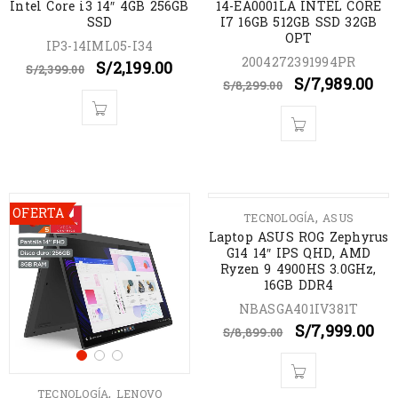
Intel Core i3 14″ 4GB 256GB
14-EA0001LA INTEL CORE
SSD
I7 16GB 512GB SSD 32GB
OPT
IP3-14IML05-I34
2004272391994PR
S/
2,199.00
S/
2,399.00
S/
7,989.00
S/
8,299.00
OFERTA
AGOTADO
,
TECNOLOGÍA
ASUS
Laptop ASUS ROG Zephyrus
G14 14″ IPS QHD, AMD
Ryzen 9 4900HS 3.0GHz,
16GB DDR4
NBASGA401IV381T
S/
7,999.00
S/
8,899.00
,
TECNOLOGÍA
LENOVO