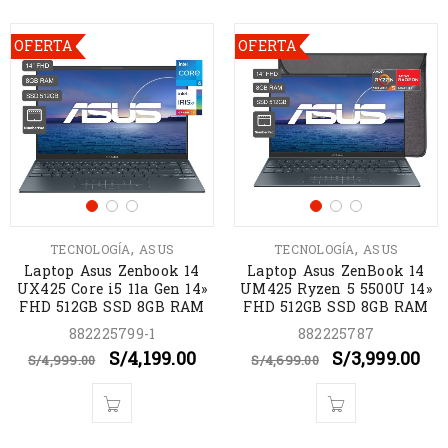
OFERTA
OFERTA
,
,
TECNOLOGÍA
ASUS
TECNOLOGÍA
ASUS
Laptop Asus Zenbook 14
Laptop Asus ZenBook 14
UX425 Core i5 11a Gen 14»
UM425 Ryzen 5 5500U 14»
FHD 512GB SSD 8GB RAM
FHD 512GB SSD 8GB RAM
882225799-1
882225787
S/
4,199.00
S/
3,999.00
S/
4,999.00
S/
4,699.00