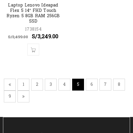
Laptop Lenovo Ideapad
Flex 5 14″ FHD Touch
Ryzen 5 8GB RAM 256GB
SSD
1738154
S/
3,249.00
S/
3,499.00
1
2
3
4
5
6
7
8
9