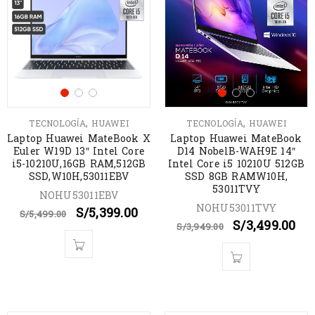
,
,
TECNOLOGÍA
HUAWEI
TECNOLOGÍA
HUAWEI
Laptop Huawei MateBook X
Laptop Huawei MateBook
Euler W19D 13″ Intel Core
D14 NobelB-WAH9E 14″
i5-10210U,16GB RAM,512GB
Intel Core i5 10210U 512GB
SSD,W10H,53011EBV
SSD 8GB RAMW10H,
53011TVY
NOHU53011EBV
NOHU53011TVY
S/
5,399.00
S/
5,499.00
S/
3,499.00
S/
3,949.00