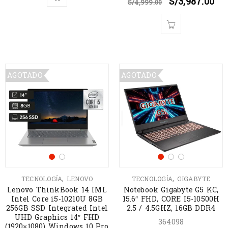
S/
3,987.00
S/
4,999.00
AGOTADO
AGOTADO
,
,
TECNOLOGÍA
LENOVO
TECNOLOGÍA
GIGABYTE
Lenovo ThinkBook 14 IML
Notebook Gigabyte G5 KC,
Intel Core i5-10210U 8GB
15.6″ FHD, CORE I5-10500H
256GB SSD Integrated Intel
2.5 / 4.5GHZ, 16GB DDR4
UHD Graphics 14″ FHD
364098
(1920×1080) Windows 10 Pro