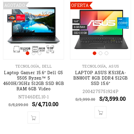
AGOTADO
OFERTA
,
,
TECNOLOGÍA
DELL
TECNOLOGÍA
ASUS
Laptop Gamer 15.6″ Dell G5
LAPTOP ASUS K513EA-
5505 Ryzen™ 5
BN800T 8GB DDR4 512GB
4600H/3GHz 512GB SSD 8GB
SSD 15.6″
RAM 6GB Video
2004275751924P
NT046DEL10-1
S/
3,599.00
S/
3,999.00
S/
4,710.00
S/
5,299.00