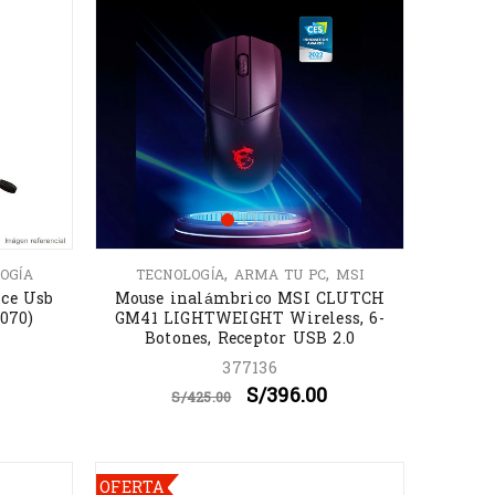
,
,
OGÍA
TECNOLOGÍA
ARMA TU PC
MSI
Ice Usb
Mouse inalámbrico MSI CLUTCH
070)
GM41 LIGHTWEIGHT Wireless, 6-
Botones, Receptor USB 2.0
377136
S/
396.00
S/
425.00
OFERTA