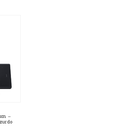
um –
 zurdo