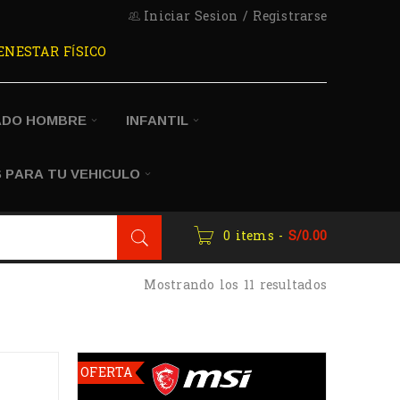
Iniciar Sesion
/
Registrarse
ENESTAR FÍSICO
ADO HOMBRE
INFANTIL
 PARA TU VEHICULO
0 items
-
S/
0.00
Mostrando los 11 resultados
OFERTA