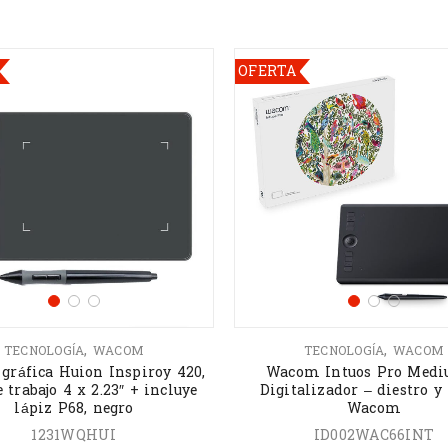
OFERTA
,
,
TECNOLOGÍA
WACOM
TECNOLOGÍA
WACOM
 gráfica Huion Inspiroy 420,
Wacom Intuos Pro Medi
 trabajo 4 x 2.23″ + incluye
Digitalizador – diestro y
lápiz P68, negro
Wacom
1231WQHUI
ID002WAC66INT