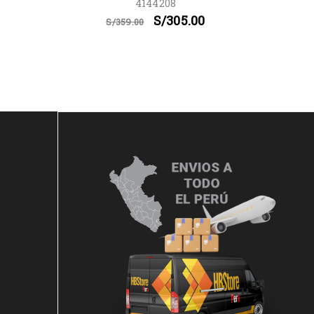
4144208
S/
305.00
S/
359.00