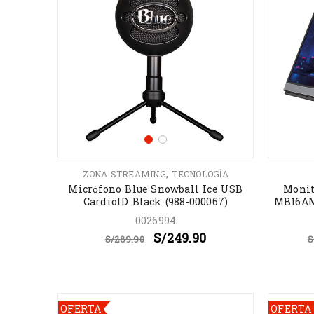
,
ZONA STREAMING
TECNOLOGÍA
Micrófono Blue Snowball Ice USB
Monit
CardioID Black (988-000067)
MB16AM
0026994
S/
249.90
S/
289.90
S
OFERTA
OFERTA