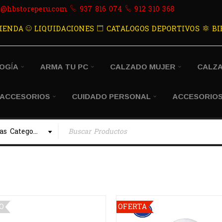
s@hbstoreperu.com
937 816 074
912 310 368
IENDA
LIQUIDACIONES
CATALOGOS DEPORTIVOS
BI
OGÍA
ARMA TU PC
CALZADO MUJER
CALZ
 ACCESORIOS
CUIDADO PERSONAL
ACCESORIOS
Todas las Categorias
O
OFERTA