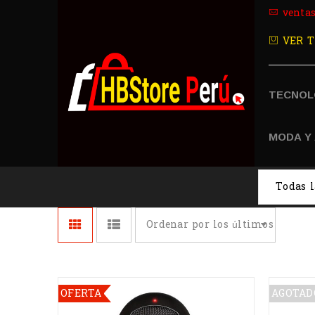
venta
VER T
TECNOL
MODA Y
Ordenar por los últimos
OFERTA
AGOTAD