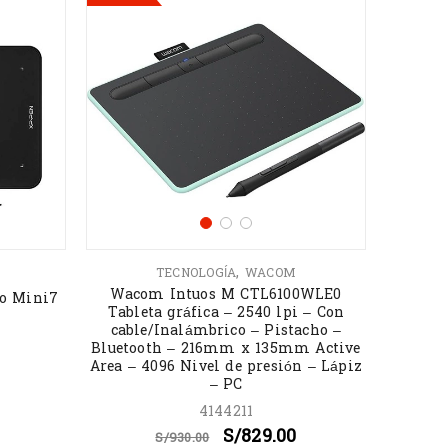
,
TECNOLOGÍA
WACOM
Wacom Intuos M CTL6100WLE0
co Mini7
Tableta gráfica – 2540 lpi – Con
cable/Inalámbrico – Pistacho –
Bluetooth – 216mm x 135mm Active
Area – 4096 Nivel de presión – Lápiz
– PC
4144211
S/
829.00
S/
930.00