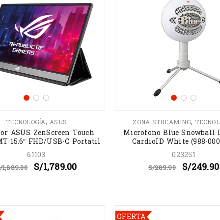
,
,
TECNOLOGÍA
ASUS
ZONA STREAMING
TECNOL
or ASUS ZenScreen Touch
Microfono Blue Snowball 
T 15.6″ FHD/USB-C Portatil
CardioID White (988-000
61103
023251
S/
1,789.00
S/
249.90
/
1,889.00
S/
289.90
OFERTA