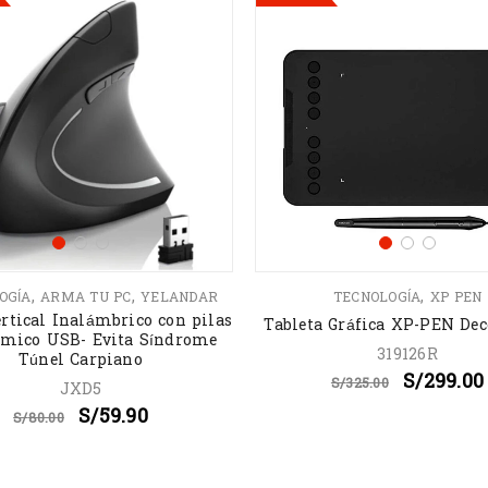
,
,
,
OGÍA
ARMA TU PC
YELANDAR
TECNOLOGÍA
XP PEN
rtical Inalámbrico con pilas
Tableta Gráfica XP-PEN De
mico USB- Evita Síndrome
319126R
Túnel Carpiano
S/
299.00
S/
325.00
JXD5
S/
59.90
S/
80.00