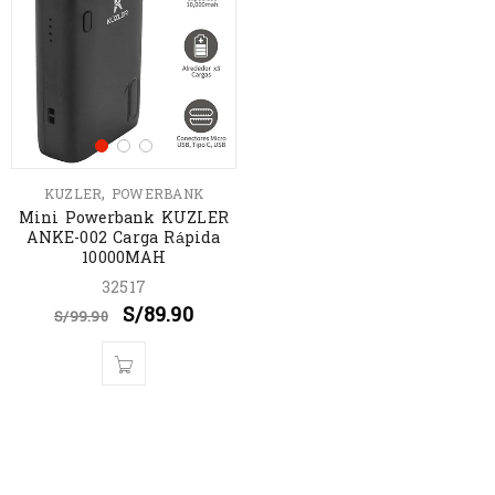
,
KUZLER
POWERBANK
Mini Powerbank KUZLER
ANKE-002 Carga Rápida
10000MAH
32517
S/
89.90
S/
99.90