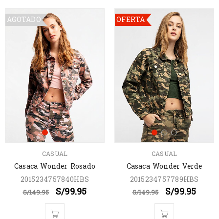
AGOTADO
OFERTA
CASUAL
CASUAL
Casaca Wonder Rosado
Casaca Wonder Verde
2015234757840HBS
2015234757789HBS
S/
99.95
S/
99.95
S/
149.95
S/
149.95