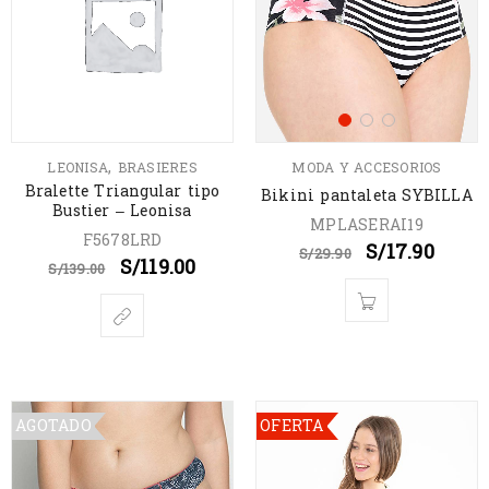
,
LEONISA
BRASIERES
MODA Y ACCESORIOS
Bralette Triangular tipo
Bikini pantaleta SYBILLA
Bustier – Leonisa
MPLASERAI19
F5678LRD
S/
17.90
S/
29.90
S/
119.00
S/
139.00
AGOTADO
OFERTA