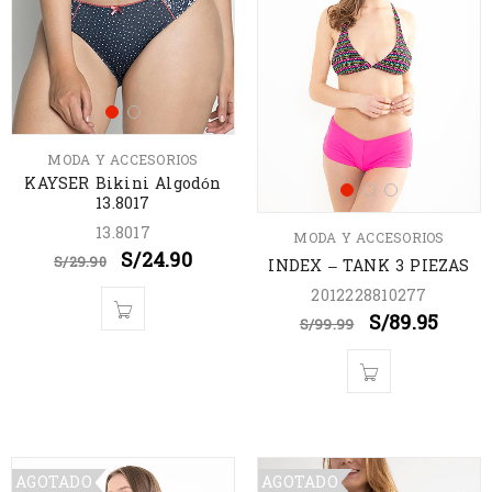
MODA Y ACCESORIOS
KAYSER Bikini Algodón
13.8017
13.8017
MODA Y ACCESORIOS
S/
24.90
S/
29.90
INDEX – TANK 3 PIEZAS
2012228810277
S/
89.95
S/
99.99
AGOTADO
AGOTADO