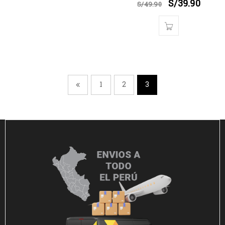
S/
39.90
S/
49.90
1
2
3