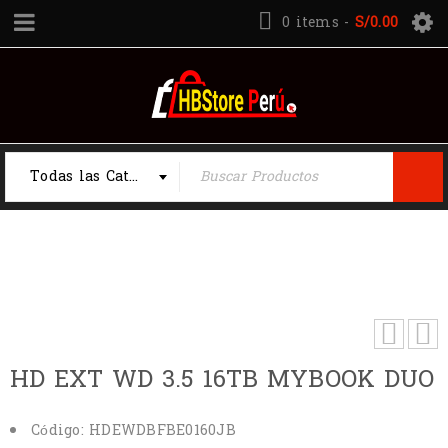
0 items
-
S/
0.00
Todas las Categorias
Inicio
›
Todos los productos
›
Tecnología
›
Disco
duro externo Western Digital My Book Duo, 16 TB
USB 3.1 Gen1 / 3.0 / 2.0
HD EXT WD 3.5 16TB MYBOOK DUO
Código:
HDEWDBFBE0160JB