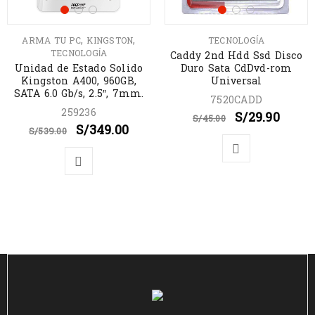
,
,
ARMA TU PC
KINGSTON
TECNOLOGÍA
TECNOLOGÍA
Caddy 2nd Hdd Ssd Disco
Unidad de Estado Solido
Duro Sata CdDvd-rom
Kingston A400, 960GB,
Universal
SATA 6.0 Gb/s, 2.5″, 7mm.
7520CADD
259236
S/
29.90
S/
45.00
S/
349.00
S/
539.00