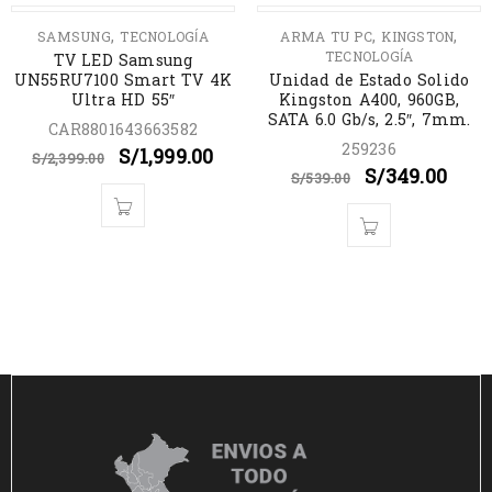
AGOTADO
AGOTADO
,
,
,
SAMSUNG
TECNOLOGÍA
ARMA TU PC
KINGSTON
TECNOLOGÍA
TV LED Samsung
UN55RU7100 Smart TV 4K
Unidad de Estado Solido
Ultra HD 55″
Kingston A400, 960GB,
SATA 6.0 Gb/s, 2.5″, 7mm.
CAR8801643663582
259236
S/
1,999.00
S/
2,399.00
S/
349.00
S/
539.00