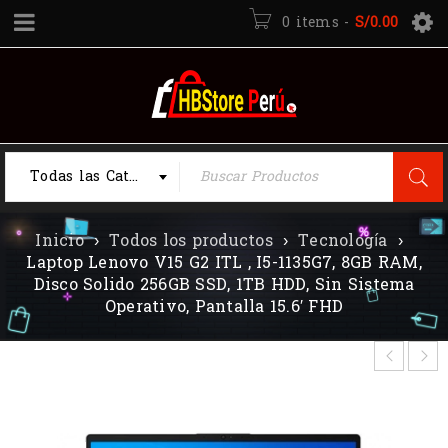
0 items
-
S/
0.00
Todas las Categorias
Inicio
›
Todos los productos
›
Tecnología
›
Laptop Lenovo V15 G2 ITL , I5-1135G7, 8GB RAM,
Disco Solido 256GB SSD, 1TB HDD, Sin Sistema
Operativo, Pantalla 15.6′ FHD