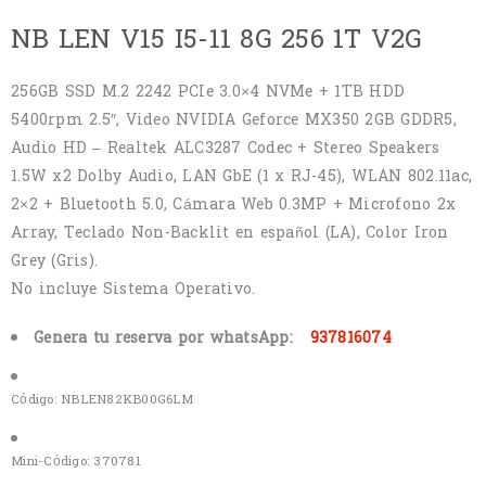
NB LEN V15 I5-11 8G 256 1T V2G
256GB SSD M.2 2242 PCIe 3.0×4 NVMe + 1TB HDD
5400rpm 2.5″, Video NVIDIA Geforce MX350 2GB GDDR5,
Audio HD – Realtek ALC3287 Codec + Stereo Speakers
1.5W x2 Dolby Audio, LAN GbE (1 x RJ-45), WLAN 802.11ac,
2×2 + Bluetooth 5.0, Cámara Web 0.3MP + Microfono 2x
Array, Teclado Non-Backlit en español (LA), Color Iron
Grey (Gris).
No incluye Sistema Operativo.
Genera tu reserva por whatsApp:
937816074
Código:
NBLEN82KB00G6LM
Mini-Código:
370781