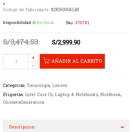
Código de Fabricante:
82KB00G6LM
Disponibilidad
En Stock
Sku:
370781
S/
3,474.53
S/
2,999.90
AÑADIR AL CARRITO
Categorías:
Tecnología
,
Lenovo
Etiquetas:
Intel Core I5
,
Laptop & Notebooks
,
Notebook
,
OnceavaGeneración
Descripción