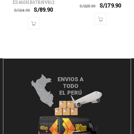
ES460HB07BNV812
S/
179.90
S/
225.00
S/
89.90
S/
124.90