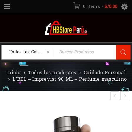
0 items
-
S/
0.00
Todas las Categorias
Inicio
›
Todos los productos
›
Cuidado Personal
›
L’BEL – Imprevist 90 ML – Perfume masculino