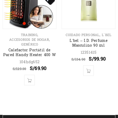
,
,
TRAINING
CUIDADO PERSONAL
L´BEL
,
ACCESORIOS DE HOGAR
L´bel – I.D. Perfume
GENÉRICO
Masculino 90 ml
Calefactor Portátil de
12351415
Pared Handy Heater 400 W
S/
99.90
S/
134.90
104hdg652
S/
69.90
S/
129.00