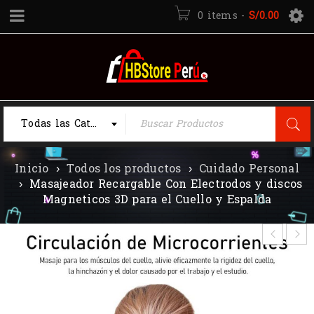
0 items
-
S/
0.00
Todas las Categorias
Inicio
›
Todos los productos
›
Cuidado Personal
›
Masajeador Recargable Con Electrodos y discos
Magneticos 3D para el Cuello y Espalda