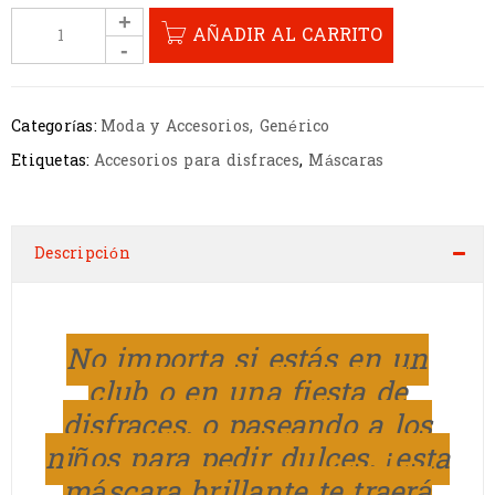
AÑADIR AL CARRITO
Categorías:
Moda y Accesorios
,
Genérico
Etiquetas:
Accesorios para disfraces
,
Máscaras
Descripción
No importa si estás en un
club o en una fiesta de
disfraces, o paseando a los
niños para pedir dulces, ¡esta
máscara brillante te traerá