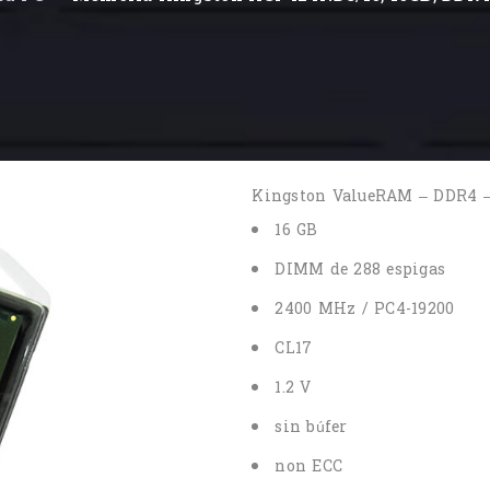
Kingston ValueRAM – DDR4 
16 GB
DIMM de 288 espigas
2400 MHz / PC4-19200
CL17
1.2 V
sin búfer
non ECC