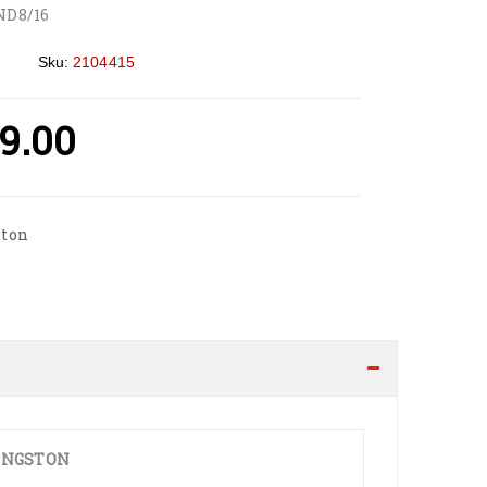
ND8/16
Sku:
2104415
9.00
ston
INGSTON