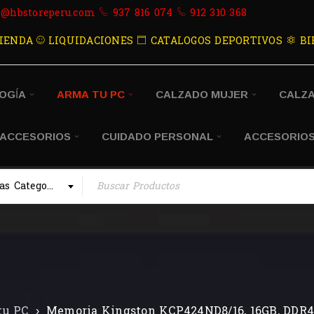
s@hbstoreperu.com
937 816 074
912 310 368
IENDA
LIQUIDACIONES
CATALOGOS DEPORTIVOS
BI
OGÍA
ARMA TU PC
CALZADO MUJER
CALZ
 ACCESORIOS
CUIDADO PERSONAL
ACCESORIOS
Todas las Categorias
tu PC
›
Memoria Kingston KCP424ND8/16, 16GB, DDR4, 