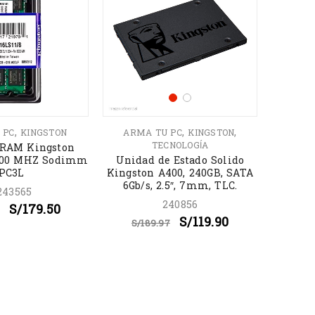
,
,
,
 PC
KINGSTON
ARMA TU PC
KINGSTON
ALMAC
TECNOLOGÍA
MEMOR
RAM Kingston
600 MHZ Sodimm
Unidad de Estado Solido
Memori
PC3L
Kingston A400, 240GB, SATA
C 128
6Gb/s, 2.5″, 7mm, TLC.
243565
240856
S/
179.50
S/
119.90
S/
189.97
S/