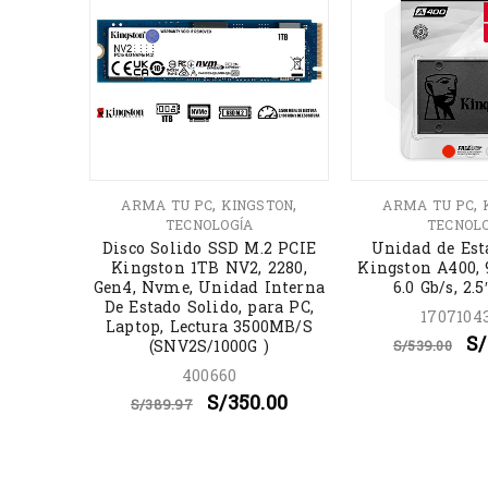
,
,
,
,
INGSTON
ARMA TU PC
KINGSTON
ARMA TU PC
NOLOGÍA
TECNOLOGÍA
TECNOL
on Tipo
Disco Solido SSD M.2 PCIE
Unidad de Est
ler 70
Kingston 1TB NV2, 2280,
Kingston A400, 
Gen4, Nvme, Unidad Interna
6.0 Gb/s, 2.
De Estado Solido, para PC,
1707104
Laptop, Lectura 3500MB/S
90
S/
(SNV2S/1000G )
S/
539.00
400660
S/
350.00
S/
389.97