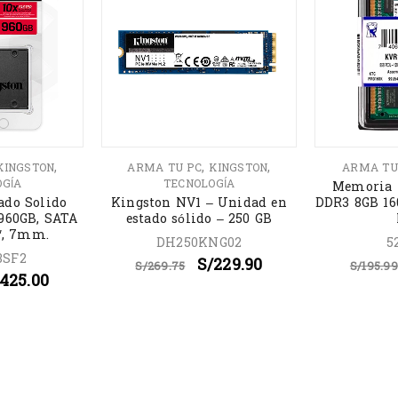
,
,
,
KINGSTON
ARMA TU PC
KINGSTON
ARMA TU
OGÍA
TECNOLOGÍA
Memoria 
ado Solido
Kingston NV1 – Unidad en
DDR3 8GB 1
960GB, SATA
estado sólido – 250 GB
5″, 7mm.
DH250KNG02
5
3SF2
S/
229.90
S/
269.75
S/
195.99
425.00