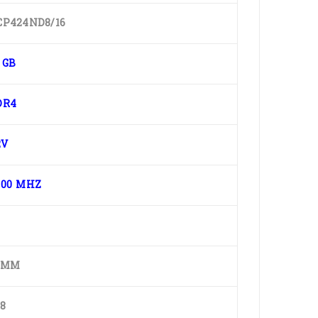
CP424ND8/16
 GB
DR4
2V
400 MHZ
IMM
8