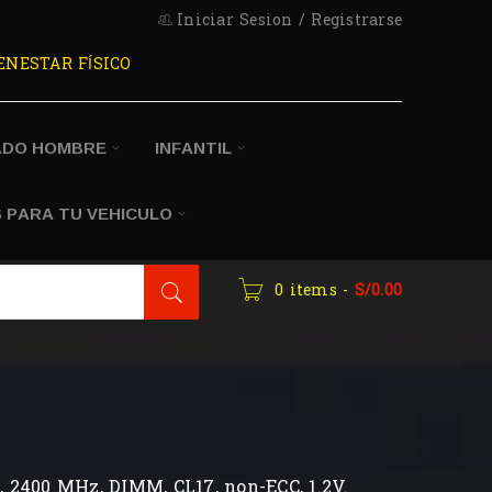
Iniciar Sesion
/
Registrarse
ENESTAR FÍSICO
ADO HOMBRE
INFANTIL
 PARA TU VEHICULO
0 items
-
S/
0.00
2400 MHz, DIMM, CL17, non-ECC, 1.2V.