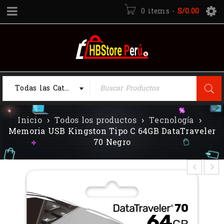
0 items
-
S/
0.00
Todas las Categorias
Inicio
›
Todos los productos
›
Tecnología
›
Memoria USB Kingston Tipo C 64GB DataTraveler
70 Negro