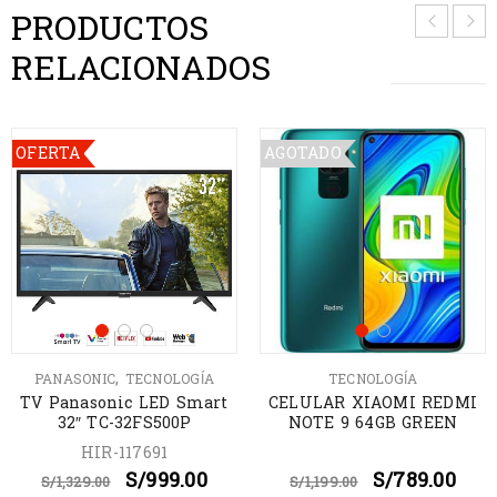
PRODUCTOS
RELACIONADOS
OFERTA
AGOTADO
,
PANASONIC
TECNOLOGÍA
TECNOLOGÍA
TV Panasonic LED Smart
CELULAR XIAOMI REDMI
32″ TC-32FS500P
NOTE 9 64GB GREEN
HIR-117691
S/
999.00
S/
789.00
S/
1,329.00
S/
1,199.00