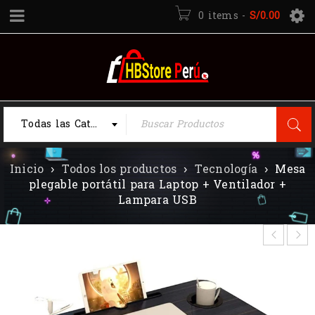
0 items
-
S/
0.00
Todas las Categorias
Inicio
›
Todos los productos
›
Tecnología
›
Mesa
plegable portátil para Laptop + Ventilador +
Lampara USB