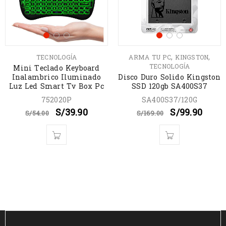
,
,
TECNOLOGÍA
ARMA TU PC
KINGSTON
TECNOLOGÍA
Mini Teclado Keyboard
Inalambrico Iluminado
Disco Duro Solido Kingston
Luz Led Smart Tv Box Pc
SSD 120gb SA400S37
752020P
SA400S37/120G
S/
39.90
S/
99.90
S/
54.00
S/
169.00