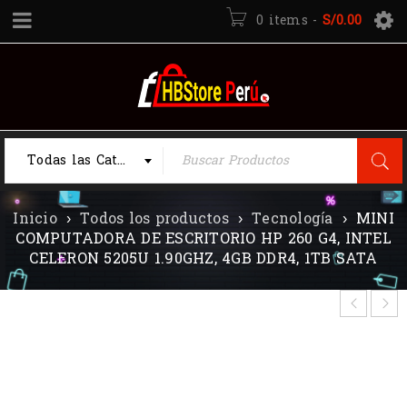
0 items
-
S/
0.00
Todas las Categorias
Inicio
›
Todos los productos
›
Tecnología
›
MINI
COMPUTADORA DE ESCRITORIO HP 260 G4, INTEL
CELERON 5205U 1.90GHZ, 4GB DDR4, 1TB SATA