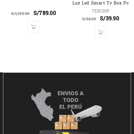
Luz Led Smart Tv Box Pc
752020P
S/
789.00
S/
1,199.00
S/
39.90
S/
54.00