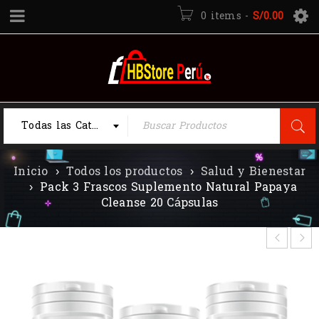
0 items
-
S/
0.00
Todas las Categorias
Inicio
›
Todos los productos
›
Salud y Bienestar
›
Pack 3 Frascos Suplemento Natural Papaya
Cleanse 20 Cápsulas