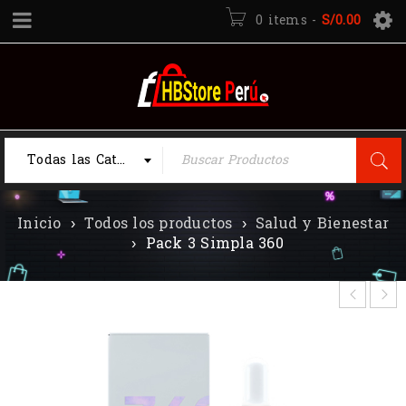
0 items
-
S/
0.00
Todas las Categorias
Inicio
›
Todos los productos
›
Salud y Bienestar
›
Pack 3 Simpla 360