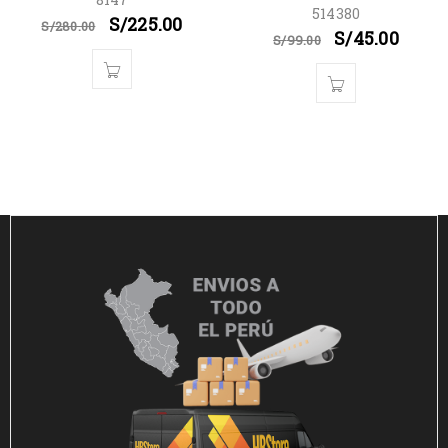
8147
514380
S/
225.00
S/
280.00
S/
45.00
S/
99.00