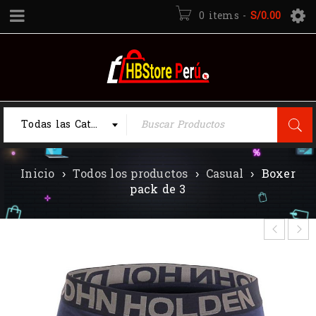
0 items
-
S/
0.00
Todas las Categorias
Inicio
›
Todos los productos
›
Casual
›
Boxer
pack de 3