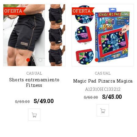
OFERTA
OFERTA
CASUAL
CASUAL
Shorts entrenamiento
Magic Pad Pizarra Mágica
Fitness
A1231OHC133212
S/
45.00
S/
60.00
S/
49.00
S/
69.00