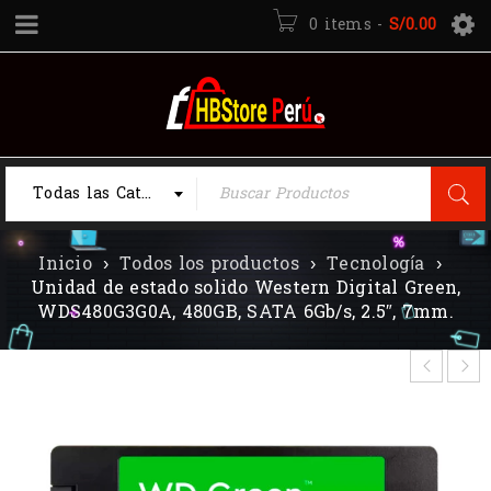
0 items
-
S/
0.00
Todas las Categorias
Inicio
›
Todos los productos
›
Tecnología
›
Unidad de estado solido Western Digital Green,
WDS480G3G0A, 480GB, SATA 6Gb/s, 2.5″, 7mm.