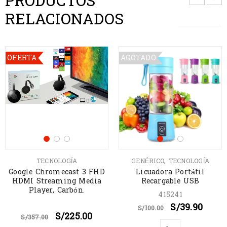
PRODUCTOS
RELACIONADOS
OFERTA
AGOTADO
,
TECNOLOGÍA
GENÉRICO
TECNOLOGÍA
Google Chromecast 3 FHD
Licuadora Portátil
HDMI Streaming Media
Recargable USB
Player, Carbón.
415241
S/
39.90
S/
100.00
S/
225.00
S/
357.00