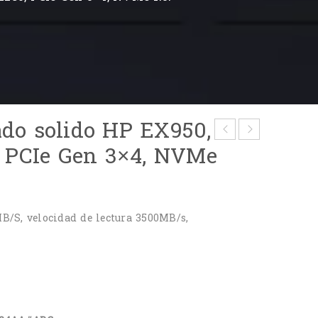
ado solido HP EX950,
, PCIe Gen 3×4, NVMe
MB/S, velocidad de lectura 3500MB/s,