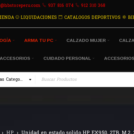
s@hbstoreperu.com
937 816 074
912 310 368
IENDA
LIQUIDACIONES
CATALOGOS DEPORTIVOS
BI
OGÍA
ARMA TU PC
CALZADO MUJER
CALZ
 ACCESORIOS
CUIDADO PERSONAL
ACCESORIOS
Todas las Categorias
›
HP
›
Unidad en estado solido HP EX950, 2TB, M.2, 