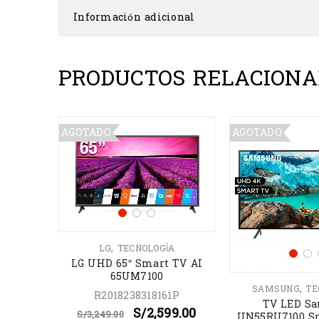
Información adicional
PRODUCTOS RELACIONA
AGOTADO
AGOTADO
,
LG
TECNOLOGÍA
LG UHD 65″ Smart TV AI
65UM7100
,
,
STON
SAMSUNG
TE
R2018238318161P
TV LED S
S/
2,599.00
S/
3,249.00
240 GB
UN55RU7100 S