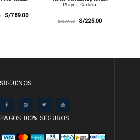
Player, Carbón.
S/
789.00
0
S/
225.00
S/
357.00
S/
2
SÍGUENOS
PAGOS 100% SEGUROS