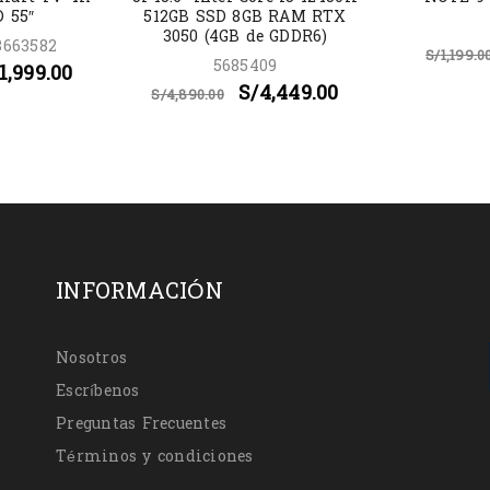
 55″
512GB SSD 8GB RAM RTX
3050 (4GB de GDDR6)
3663582
S/
1,199.0
5685409
1,999.00
S/
4,449.00
S/
4,890.00
INFORMACIÓN
Nosotros
Escríbenos
Preguntas Frecuentes
Términos y condiciones