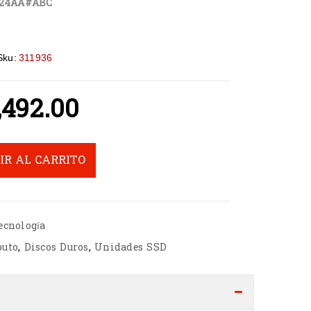
24AA#ABC
Sku:
311936
,492.00
IR AL CARRITO
ecnología
puto
,
Discos Duros
,
Unidades SSD