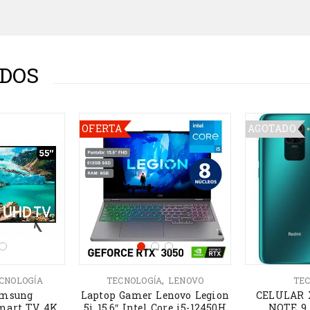
DOS
OFERTA
AGOTADO
,
CNOLOGÍA
TECNOLOGÍA
LENOVO
TEC
amsung
Laptop Gamer Lenovo Legion
CELULAR 
mart TV 4K
5i 15.6″ Intel Core i5-12450H
NOTE 9