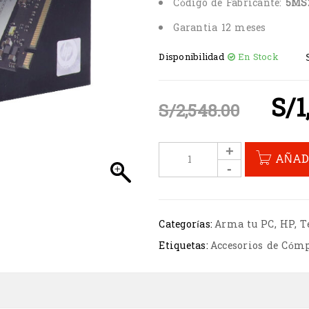
Código de Fabricante:
5MS
Garantia 12 meses
Disponibilidad
En Stock
S/
1
S/
2,548.00
AÑAD
Categorías:
Arma tu PC
,
HP
,
T
Etiquetas:
Accesorios de Cóm