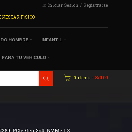
Iniciar Sesion
/
Registrarse
ENESTAR FÍSICO
ADO HOMBRE
INFANTIL
 PARA TU VEHICULO
0 items
-
S/
0.00
2280, PCIe Gen 3×4, NVMe 1.3.