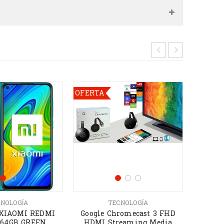
OFERTA
OFERT
NOLOGÍA
TECNOLOGÍA
ARM
XIAOMI REDMI
Google Chromecast 3 FHD
 64GB GREEN
HDMI Streaming Media
Disco