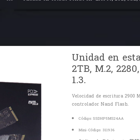
Unidad en est
2TB, M.2, 2280
1.3.
Velocidad de escritura 2900 
controlador Nand Flash.
Código:
SSDHP5MS24AA
Mini-Código:
311936