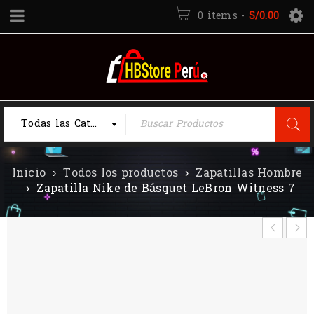
0 items
-
S/
0.00
Todas las Categorias
Inicio
›
Todos los productos
›
Zapatillas Hombre
›
Zapatilla Nike de Básquet LeBron Witness 7