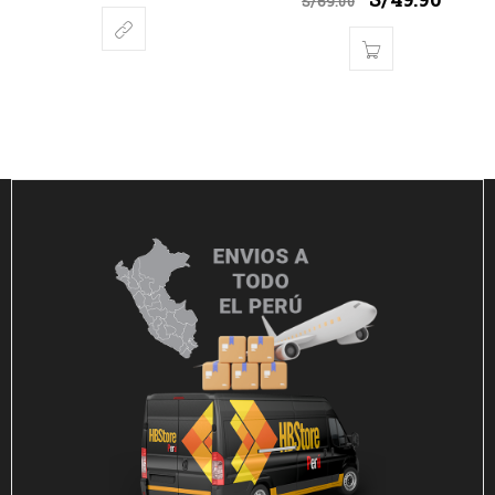
S/
49.90
S/
69.00