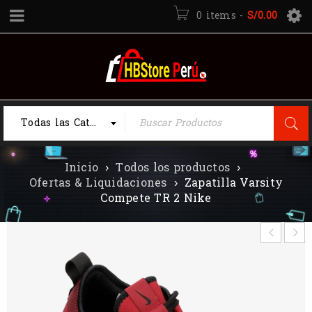
0 items
-
S/
0.00
Todas las Categorias
Inicio
›
Todos los productos
›
Ofertas & Liquidaciones
›
Zapatilla Varsity
Compete TR 2 Nike