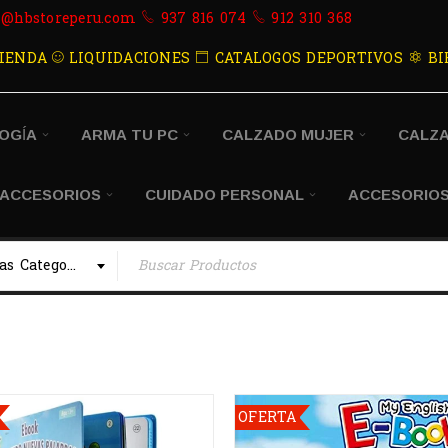
s@hbstoreperu.com
937 816 074
912 310 368
IENDA
LIQUIDACIONES
CATALOGOS DEPORTIVOS
BI
OGÍA
ARMA TU PC
CALZADO MUJER
CALZ
 ACCESORIOS
CUIDADO PERSONAL
ACCESORIOS
Todas las Categorias
OFERTA