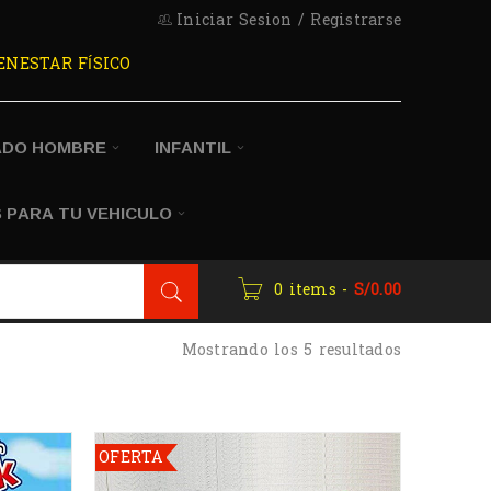
Iniciar Sesion
/
Registrarse
ENESTAR FÍSICO
ADO HOMBRE
INFANTIL
 PARA TU VEHICULO
0 items
-
S/
0.00
Mostrando los 5 resultados
OFERTA