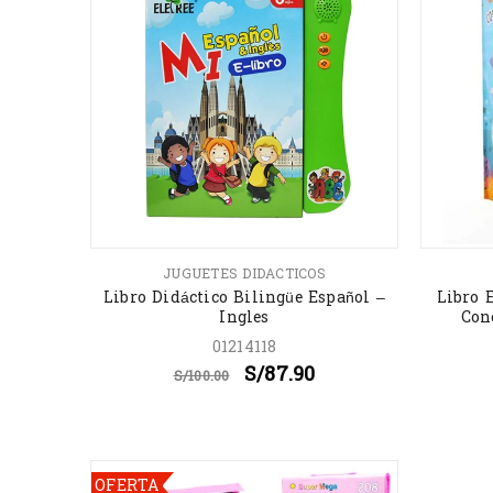
JUGUETES DIDACTICOS
Libro Didáctico Bilingüe Español –
Libro 
Ingles
Con
01214118
S/
87.90
S/
100.00
OFERTA