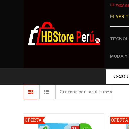
venta
VER T
TECNOL
MODA Y
Ordenar por los últimos
OFERTA
OFERTA