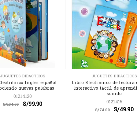
JUGUETES DIDACTICOS
JUGUETES DIDACTICOS
Electrónico Ingles español –
Libro Electrónico de lectura 
ociendo nuevas palabras
interactivo táctil de aprend
sonido
01214120
0121415
S/
99.90
S/
154.00
S/
49.90
S/
74.00