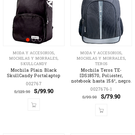
,
,
MODA Y ACCESORIOS
MODA Y ACCESORIOS
,
,
MOCHILAS Y MORRALES
MOCHILAS Y MORRALES
SKULLCANDY
TEROS
Mochila Plain Black
Mochila Teros TE-
SkullCandy Portalaptop
IDS18570, Poliéster,
notebook hasta 15.6″, negro.
002767
0027676-1
S/
99.90
S/
129.90
S/
79.90
S/
99.90