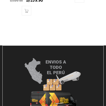
S/
139.90
S/
199.90