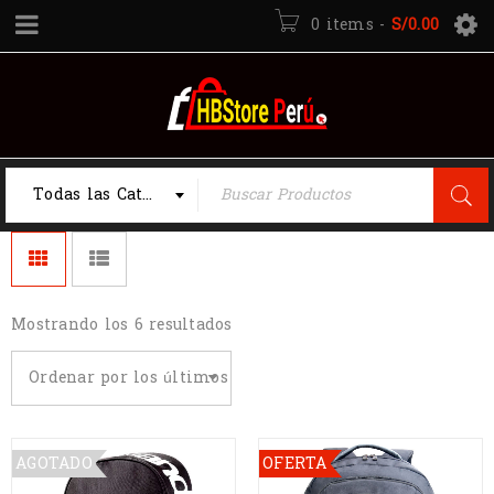
0 items
-
S/
0.00
Todas las Categorias
Mostrando los 6 resultados
Ordenar por los últimos
AGOTADO
OFERTA