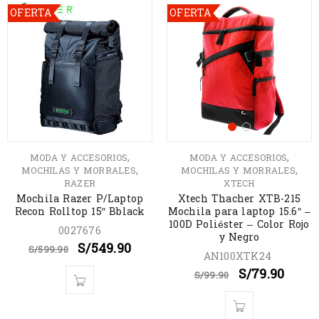
OFERTA
OFERTA
,
,
MODA Y ACCESORIOS
MODA Y ACCESORIOS
,
,
MOCHILAS Y MORRALES
MOCHILAS Y MORRALES
RAZER
XTECH
Mochila Razer P/Laptop
Xtech Thacher XTB-215
Recon Rolltop 15″ Bblack
Mochila para laptop 15.6″ –
100D Poliéster – Color Rojo
0027676
y Negro
S/
549.90
S/
599.90
AN100XTK24
S/
79.90
S/
99.90