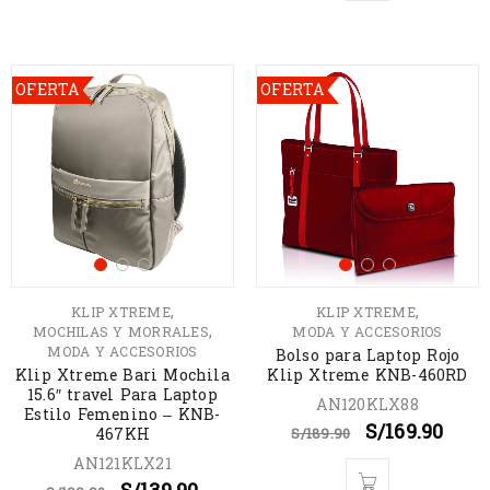
OFERTA
OFERTA
,
,
KLIP XTREME
KLIP XTREME
,
MOCHILAS Y MORRALES
MODA Y ACCESORIOS
MODA Y ACCESORIOS
Bolso para Laptop Rojo
Klip Xtreme Bari Mochila
Klip Xtreme KNB-460RD
15.6″ travel Para Laptop
AN120KLX88
Estilo Femenino – KNB-
S/
169.90
467KH
S/
189.90
AN121KLX21