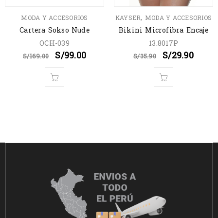
,
MODA Y ACCESORIOS
KAYSER
MODA Y ACCESORIOS
Cartera Sokso Nude
Bikini Microfibra Encaje
OCH-039
13.8017P
S/
99.00
S/
29.90
S/
169.00
S/
35.90