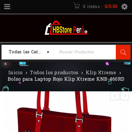
0 items
-
S/
0.00
Todas las Categorias
Inicio
›
Todos los productos
›
Klip Xtreme
›
Bolso para Laptop Rojo Klip Xtreme KNB-460RD