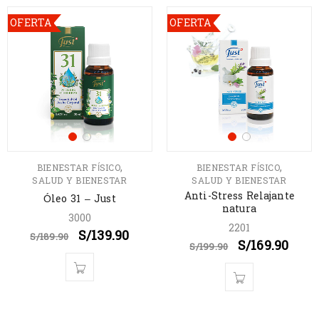
OFERTA
OFERTA
,
,
BIENESTAR FÍSICO
BIENESTAR FÍSICO
SALUD Y BIENESTAR
SALUD Y BIENESTAR
Anti-Stress Relajante
Óleo 31 – Just
natura
3000
2201
S/
139.90
S/
189.90
S/
169.90
S/
199.90