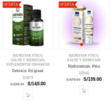
OFERTA
OFERTA
,
,
BIENESTAR FÍSICO
BIENESTAR FÍSICO
,
SALUD Y BIENESTAR
SALUD Y BIENESTAR
SUPLEMENTOS ORGÁNICOS
Hydroserum Perú
Detoxin Original
12542
21473
S/
139.00
S/
278.00
S/
145.00
S/
298.00