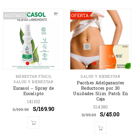
AGOTADO
OFERTA
,
BIENESTAR FÍSICO
SALUD Y BIENESTAR
SALUD Y BIENESTAR
Parches Adelgazantes
Eucasol – Spray de
Reductores por 30
Eucalipto
Unidades Slim Patch En
Caja
141102
514380
S/
169.90
S/
199.90
S/
45.00
S/
99.00