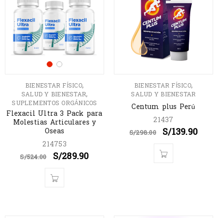
,
,
BIENESTAR FÍSICO
BIENESTAR FÍSICO
,
SALUD Y BIENESTAR
SALUD Y BIENESTAR
SUPLEMENTOS ORGÁNICOS
Centum plus Perú
Flexacil Ultra 3 Pack para
21437
Molestias Articulares y
S/
139.90
Oseas
S/
298.00
214753
S/
289.90
S/
524.00