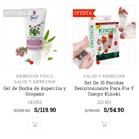
AGOTADO
OFERTA
,
BIENESTAR FÍSICO
SALUD Y BIENESTAR
SALUD Y BIENESTAR
Set De 10 Parches
Gel de Ducha de Asperilla y
Desintoxicante Para Pie Y
Orégano
Cuerpo Kinoki
141002
321451
S/
119.90
S/
54.90
S/
159.90
S/
99.00