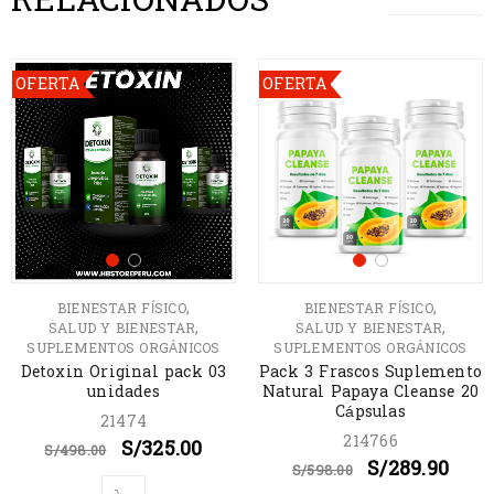
RELACIONADOS
OFERTA
OFERTA
,
,
BIENESTAR FÍSICO
BIENESTAR FÍSICO
,
,
SALUD Y BIENESTAR
SALUD Y BIENESTAR
SUPLEMENTOS ORGÁNICOS
SUPLEMENTOS ORGÁNICOS
Detoxin Original pack 03
Pack 3 Frascos Suplemento
unidades
Natural Papaya Cleanse 20
Cápsulas
21474
214766
S/
325.00
S/
498.00
S/
289.90
S/
598.00