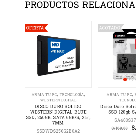
PRODUCTOS RELACIONA
OFERTA
AGOTADO
,
,
,
,
STON
ARMA TU PC
TECNOLOGÍA
ARMA TU PC
WESTERN DIGITAL
TECNOL
ingston
DISCO DURO SOLIDO
Disco Duro Soli
0S37
WESTERN DIGITAL BLUE
SSD 120gb 
SSD, 250GB, SATA 6GB/S, 2.5″,
SA400S37
7MM.
.00
S
S/
169.00
SSDWDS250G2B0A2