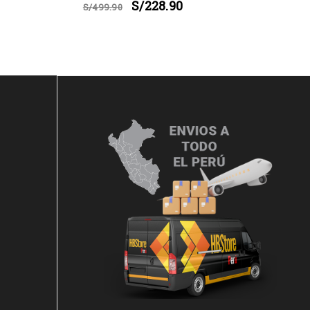
S/
228.90
S/
499.90