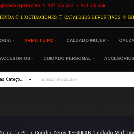
s@hbstoreperu.com
937 816 074
912 310 368
IENDA
LIQUIDACIONES
CATALOGOS DEPORTIVOS
BI
OGÍA
ARMA TU PC
CALZADO MUJER
CALZ
 ACCESORIOS
CUIDADO PERSONAL
ACCESORIOS
Todas las Categorias
Arma tu PC
›
Combo Teros TE-4050B, Teclado Multime