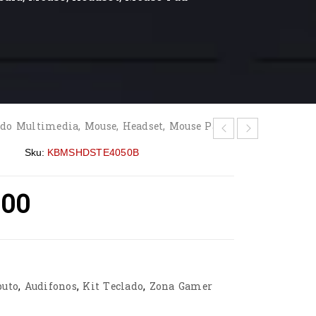
do Multimedia, Mouse, Headset, Mouse Pad.
Sku:
KBMSHDSTE4050B
.00
puto
,
Audifonos
,
Kit Teclado
,
Zona Gamer