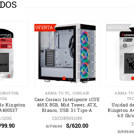
DOS
OFERTA
AGOTADO
,
,
KINGSTON
ARMA TU PC
CORSAIR
ARMA TU
OGÍA
TEC
Case Corsair Inteligente iCUE
do Kingston
465X RGB, Mid Tower, ATX,
Unidad de
SA400S37
Blanco, USB 3.1 Tipo-A
Kingston A
6.0 Gb/
/120G
CSCOR9011189
2
/
99.90
S/
620.00
S/
790.00
S/
539.00