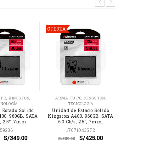
OFERTA
OFERT
,
,
,
,
 PC
KINGSTON
ARMA TU PC
KINGSTON
ARM
NOLOGÍA
TECNOLOGÍA
 Estado Solido
Unidad de Estado Solido
Disco 
400, 960GB, SATA
Kingston A400, 960GB, SATA
SSD
s, 2.5″, 7mm.
6.0 Gb/s, 2.5″, 7mm.
59236
17071043SF2
S/
3
S/
349.00
S/
425.00
S/
539.00