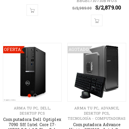
BBGBI710710BWUS
S/
2,879.00
S/
2,989.00
OFERTA
AGOTADO
,
,
,
,
ARMA TU PC
DELL
ARMA TU PC
ADVANCE
,
DESKTOP PCS
DESKTOP PCS
TECNOLOGÍA - COMPUTADORAS
Computadora Dell Optiplex
7090 Sff Intel Core I7-
Computadora Advance