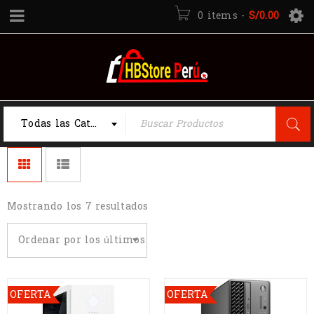
0 items
-
S/
0.00
Todas las Categorias
Mostrando los 7 resultados
Ordenar por los últimos
OFERTA
OFERTA