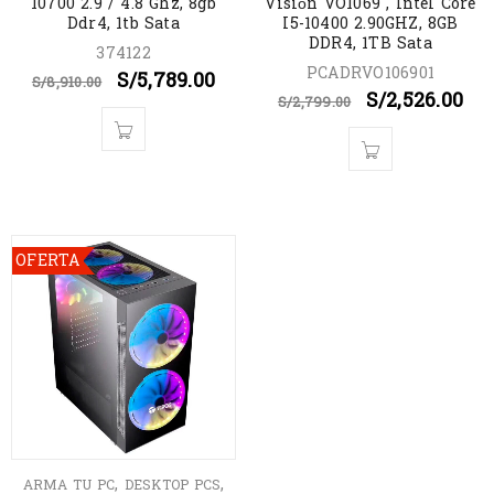
10700 2.9 / 4.8 Ghz, 8gb
Visión VO1069 , Intel Core
Ddr4, 1tb Sata
I5-10400 2.90GHZ, 8GB
DDR4, 1TB Sata
374122
PCADRVO106901
S/
5,789.00
S/
8,910.00
S/
2,526.00
S/
2,799.00
OFERTA
,
,
ARMA TU PC
DESKTOP PCS