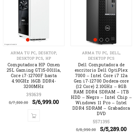
,
,
,
,
ARMA TU PC
DESKTOP
ARMA TU PC
DELL
,
DESKTOP PCS
HP
DESKTOP PCS
Computadora HP Omen
Dell Computadora de
25L Gaming GT15-0011la,
escritorio Dell OptiPlex
Core i7-12700F hasta
7000 – Intel Core i7 12a
4.90GHz 16GB DDR4-
Gen i7-12700 Dodeca-core
3200MHz
(12 Core) 2.10GHz – 8GB
RAM DDR4 SDRAM – 1TB
393639
HDD – Negro – Intel Chip –
S/
6,999.00
Windows 11 Pro – Intel
S/
7,500.00
DDR4 SDRAM – Grabadora
DVD
5571395
S/
5,289.00
S/
8,990.00