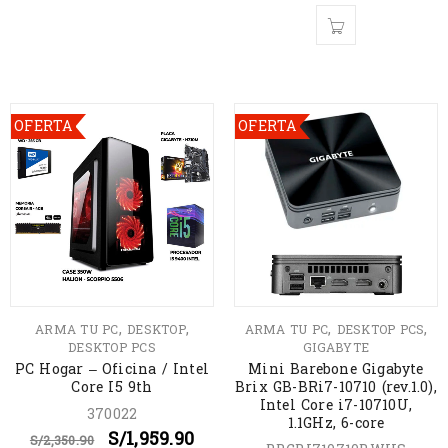
OFERTA
OFERTA
,
,
,
,
ARMA TU PC
DESKTOP
ARMA TU PC
DESKTOP PCS
DESKTOP PCS
GIGABYTE
PC Hogar – Oficina / Intel
Mini Barebone Gigabyte
Core I5 9th
Brix GB-BRi7-10710 (rev.1.0),
Intel Core i7-10710U,
370022
1.1GHz, 6-core
S/
1,959.90
S/
2,350.90