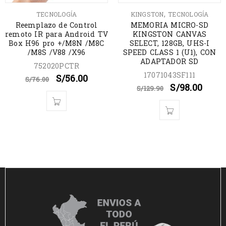
,
TECNOLOGÍA
KINGSTON
TECNOLOGÍA
Reemplazo de Control
MEMORIA MICRO-SD
remoto IR para Android TV
KINGSTON CANVAS
Box H96 pro +/M8N /M8C
SELECT, 128GB, UHS-I
/M8S /V88 /X96
SPEED CLASS 1 (U1), CON
ADAPTADOR SD
752020PCTR
17071043SF111
S/
56.00
S/
76.00
S/
98.00
S/
129.90