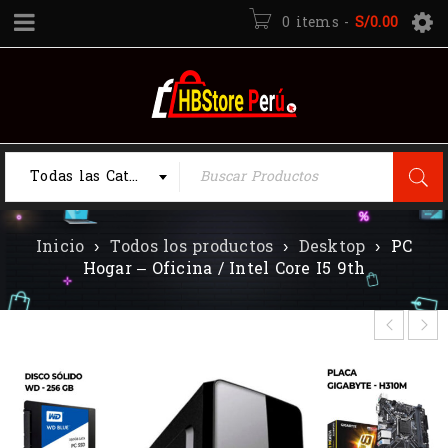
0 items
-
S/
0.00
Todas las Categorias
Inicio
›
Todos los productos
›
Desktop
›
PC
Hogar – Oficina / Intel Core I5 9th