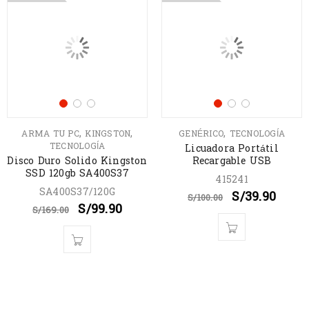
,
,
,
ARMA TU PC
KINGSTON
GENÉRICO
TECNOLOGÍA
TECNOLOGÍA
Licuadora Portátil
Disco Duro Solido Kingston
Recargable USB
SSD 120gb SA400S37
415241
SA400S37/120G
S/
39.90
S/
100.00
S/
99.90
S/
169.00