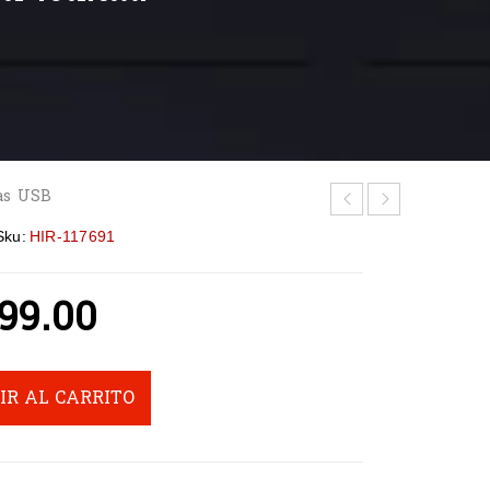
as USB
Sku:
HIR-117691
99.00
IR AL CARRITO