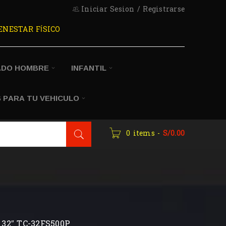
Iniciar Sesion
/
Registrarse
ENESTAR FÍSICO
ADO HOMBRE
INFANTIL
 PARA TU VEHICULO
0 items
-
S/
0.00
 32″ TC-32FS500P