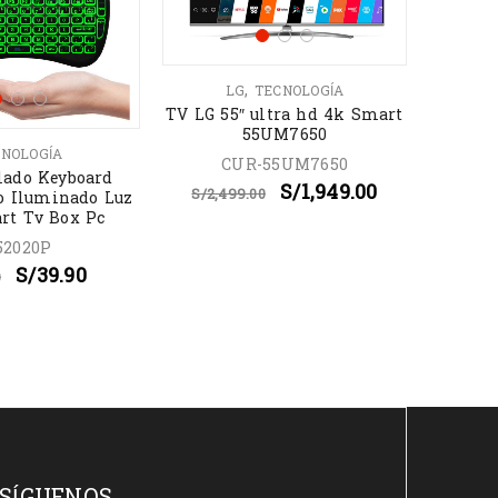
,
LG
TECNOLOGÍA
TV LG 55″ ultra hd 4k Smart
55UM7650
NOLOGÍA
TEC
CUR-55UM7650
lado Keyboard
TOSH
S/
1,949.00
S/
2,499.00
o Iluminado Luz
EXTE
rt Tv Box Pc
CANV
52020P
PMP
S/
39.90
0
S/
2
SÍGUENOS