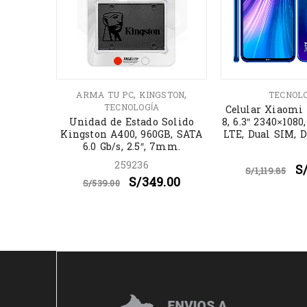
,
,
HIBA
ARMA TU PC
KINGSTON
TECNOL
TECNOLOGÍA
 DURO
Celular Xiaomi
A 1TB
Unidad de Estado Solido
8, 6.3″ 2340×1080
B 3.0
Kingston A400, 960GB, SATA
LTE, Dual SIM, D
6.0 Gb/s, 2.5″, 7mm.
3RIP
259236
.00
S
S/
1,119.85
S/
349.00
S/
539.00