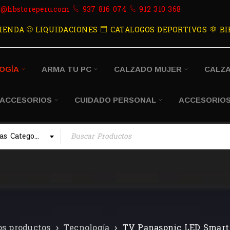
s@hbstoreperu.com
937 816 074
912 310 368
IENDA
LIQUIDACIONES
CATALOGOS DEPORTIVOS
BI
OGÍA
ARMA TU PC
CALZADO MUJER
CALZ
 ACCESORIOS
CUIDADO PERSONAL
ACCESORIOS
Todas las Categorias
os productos
›
Tecnología
›
TV Panasonic LED Smart