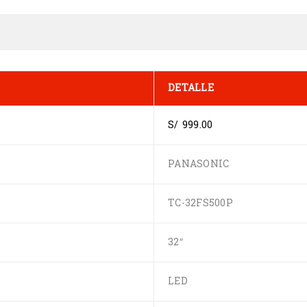
DETALLE
S/ 999.00
PANASONIC
TC-32FS500P
32″
LED