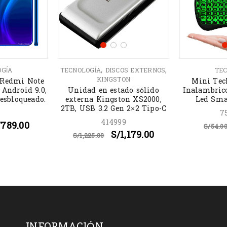
,
,
OGÍA
TECNOLOGÍA
DISCOS EXTERNOS
TEC
KINGSTON
 Redmi Note
Mini Tec
, Android 9.0,
Unidad en estado sólido
Inalambric
esbloqueado.
externa Kingston XS2000,
Led Sma
2TB, USB 3.2 Gen 2×2 Tipo-C
7
414999
/
789.00
S/
54.0
S/
1,179.00
S/
1,225.00
INFORMACIÓN