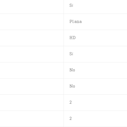
Sí
Plana
HD
Sí
No
No
2
2