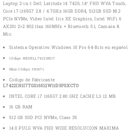
Laptop 2-in-1 Dell Latitude 14 7420, 14″ FHD WVA Touch,
Core i7-1165G7 2.8 / 4.7GHz 16GB DDR4, 512GB SSD M.2
PCIe NVMe, Video Intel Iris XE Graphics, Intel WiFi 6
AX201 2×2 802.11ax 160MHz + Bluetooth 5.1, Camara &
Mic.
Sistema Operativo Windows 10 Pro 64-Bits en español
Código:
NBDELL7422IN1I7
Mini-Código:
383671
Código de Fabricante:
L7422IN1I7TGS16512W11D3PSXCTO
INTEL CORE i7 1165G7 2.80 GHZ CACHE L3 12 MB
16 GB RAM
512 GB SSD PCI NVMe, Class 35
14.0 PULG WVA FHD WIDE RESOLUCION MAXIMA