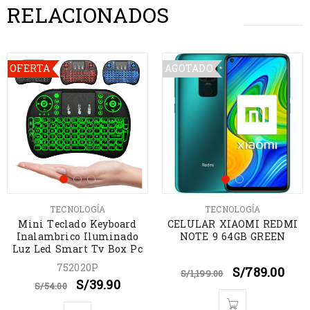
RELACIONADOS
OFERTA
AGOTADO
TECNOLOGÍA
TECNOLOGÍA
Mini Teclado Keyboard
CELULAR XIAOMI REDMI
Inalambrico Iluminado
NOTE 9 64GB GREEN
Luz Led Smart Tv Box Pc
752020P
S/
789.00
S/
1,199.00
S/
39.90
S/
54.00