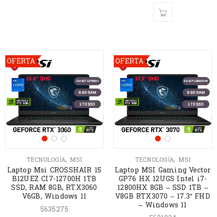
OFERTA
OFERTA
,
,
TECNOLOGÍA
MSI
TECNOLOGÍA
MSI
Laptop Msi CROSSHAIR 15
Laptop MSI Gaming Vector
B12UEZ CI7-12700H 1TB
GP76 HX 12UGS Intel i7-
SSD, RAM 8GB, RTX3060
12800HX 8GB – SSD 1TB –
V6GB, Windows 11
V8GB RTX3070 – 17.3″ FHD
– Windows 11
5635275