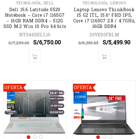
,
,
TECNOLOGÍA
DELL
TECNOLOGÍA
LENOVO
Dell 15.6 Latitude 5520
Laptop Lenovo ThinkBook
Notebook – Core i7 1165G7
15 G2 ITL, 15.6″ FHD IPS,
– 16GB RAM DDR4 – 512G
Core i7-1165G7 2.8 / 4.7GHz,
SSD M.2 Win 10 Pro 64 bits
16GB DDR4
NT046DELL10
20VE00FBLM
S/
6,750.00
S/
5,499.90
S/
7,299.00
S/
6,350.85
OFERTA
OFERTA