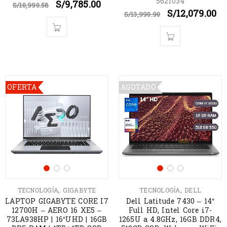
5621034
S/
9,785.00
S/
10,990.58
S/
12,079.00
S/
13,990.90
OFERTA
AGOTADO
,
,
TECNOLOGÍA
GIGABYTE
TECNOLOGÍA
DELL
LAPTOP GIGABYTE CORE I7
Dell Latitude 7430 – 14″
12700H – AERO 16 XE5 –
Full HD, Intel Core i7-
73LA938HP | 16″UHD | 16GB
1265U a 4.8GHz, 16GB DDR4,