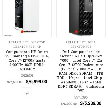
,
,
,
,
ARMA TU PC
DESKTOP
ARMA TU PC
DELL
,
DESKTOP PCS
HP
DESKTOP PCS
Computadora HP Omen
Dell Computadora de
25L Gaming GT15-0011la,
escritorio Dell OptiPlex
Core i7-12700F hasta
7000 – Intel Core i7 12a
4.90GHz 16GB DDR4-
Gen i7-12700 Dodeca-core
3200MHz
(12 Core) 2.10GHz – 8GB
RAM DDR4 SDRAM – 1TB
393639
HDD – Negro – Intel Chip –
S/
6,999.00
Windows 11 Pro – Intel
S/
7,500.00
DDR4 SDRAM – Grabadora
DVD
5571395
S/
5,289.00
S/
8,990.00