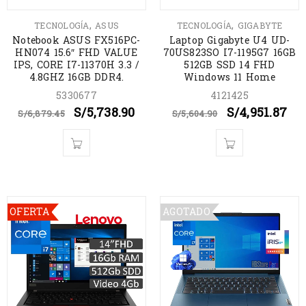
,
,
TECNOLOGÍA
ASUS
TECNOLOGÍA
GIGABYTE
Notebook ASUS FX516PC-
Laptop Gigabyte U4 UD-
HN074 15.6″ FHD VALUE
70US823SO I7-1195G7 16GB
IPS, CORE I7-11370H 3.3 /
512GB SSD 14 FHD
4.8GHZ 16GB DDR4.
Windows 11 Home
5330677
4121425
S/
5,738.90
S/
4,951.87
S/
6,879.45
S/
5,604.90
OFERTA
AGOTADO