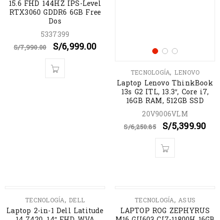
15.6 FHD 144HZ IPS-Level
RTX3060 GDDR6 6GB Free
Dos
5337399
S/
6,999.00
S/
7,990.00
,
TECNOLOGÍA
LENOVO
Laptop Lenovo ThinkBook
13s G2 ITL, 13.3″, Core i7,
16GB RAM, 512GB SSD
20V9006VLM
S/
5,399.90
S/
6,250.85
AGOTADO
OFERTA
,
,
TECNOLOGÍA
DELL
TECNOLOGÍA
ASUS
Laptop 2-in-1 Dell Latitude
LAPTOP ROG ZEPHYRUS
14 7420, 14″ FHD WVA
M16 GU603 CI7-11800H 16GB