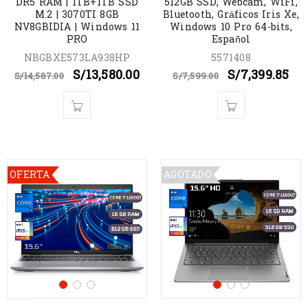
DR5 RAM | 1TB+1TB SSD
512GB SSD, Webcam, WiFi,
M.2 | 3070TI 8GB
Bluetooth, Gráficos Iris Xe,
NV8GBIDIA | Windows 11
Windows 10 Pro 64-bits,
PRO
Español
NBGBXE573LA938HP
5571408
S/
13,580.00
S/
7,399.85
S/
14,587.00
S/
7,599.00
OFERTA
AGOTADO