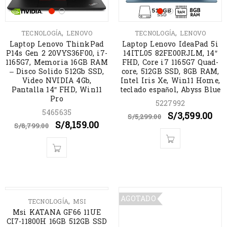
,
,
TECNOLOGÍA
LENOVO
TECNOLOGÍA
LENOVO
Laptop Lenovo ThinkPad
Laptop Lenovo IdeaPad 5i
P14s Gen 2 20VYS36F00, i7-
14ITL05 82FE00RJLM, 14″
1165G7, Memoria 16GB RAM
FHD, Core i7 1165G7 Quad-
– Disco Solido 512Gb SSD,
core, 512GB SSD, 8GB RAM,
Video NVIDIA 4Gb,
Intel Iris Xe, Win11 Home,
Pantalla 14″ FHD, Win11
teclado español, Abyss Blue
Pro
5227992
5465635
S/
3,599.00
S/
5,299.00
S/
8,159.00
S/
8,799.00
OFERTA
AGOTADO
,
TECNOLOGÍA
MSI
Msi KATANA GF66 11UE
CI7-11800H 16GB 512GB SSD