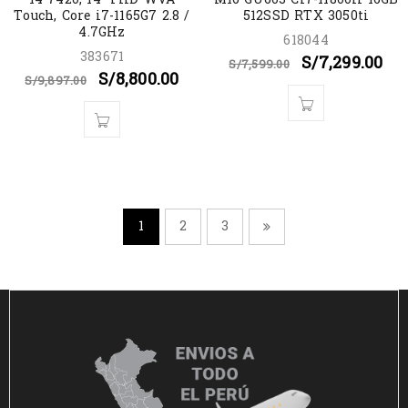
Touch, Core i7-1165G7 2.8 /
512SSD RTX 3050ti
4.7GHz
618044
383671
S/
7,299.00
S/
7,599.00
S/
8,800.00
S/
9,897.00
1
2
3