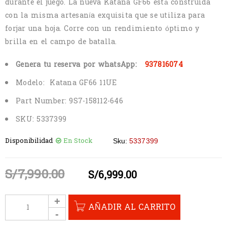
durante el juego. La nueva Katana GF66 está construida
con la misma artesanía exquisita que se utiliza para
forjar una hoja. Corre con un rendimiento óptimo y
brilla en el campo de batalla.
Genera tu reserva por whatsApp:
937816074
Modelo: Katana GF66 11UE
Part Number:
9S7-158112-646
SKU:
5337399
Disponibilidad
En Stock
Sku:
5337399
S/
7,990.00
S/
6,999.00
AÑADIR AL CARRITO