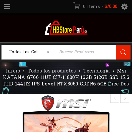
0 items
-
S/
0.00
Todas las Categorias
Inicio
›
Todos los productos
›
Tecnología
›
Msi
KATANA GF66 11UE CI7-11800H 16GB 512GB SSD 15.6
FHD 144HZ IPS-Level RTX3060 GDDR6 6GB Free Dos