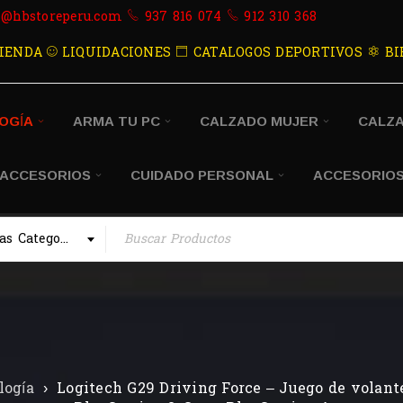
s@hbstoreperu.com
937 816 074
912 310 368
IENDA
LIQUIDACIONES
CATALOGOS DEPORTIVOS
BI
OGÍA
ARMA TU PC
CALZADO MUJER
CALZ
 ACCESORIOS
CUIDADO PERSONAL
ACCESORIOS
Todas las Categorias
logía
›
Logitech G29 Driving Force – Juego de volante