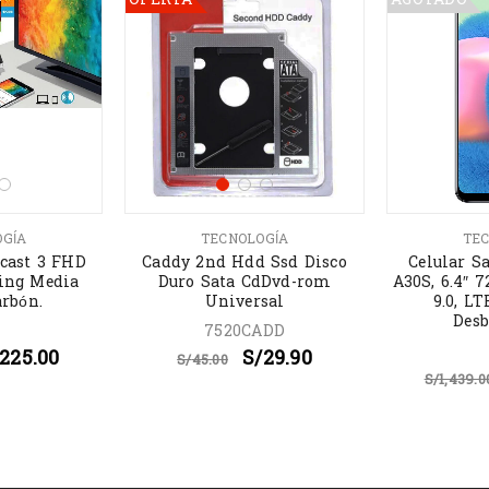
OGÍA
TECNOLOGÍA
TEC
cast 3 FHD
Caddy 2nd Hdd Ssd Disco
Celular S
ing Media
Duro Sata CdDvd-rom
A30S, 6.4″ 
arbón.
Universal
9.0, LT
Desb
7520CADD
225.00
S/
29.90
S/
45.00
S/
1,439.0