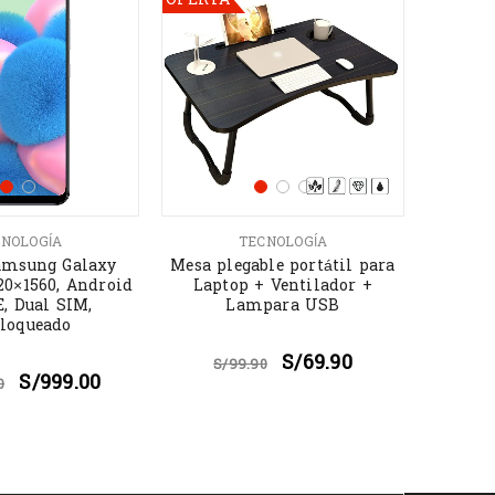
LG UH
NOLOGÍA
TECNOLOGÍA
R
amsung Galaxy
Mesa plegable portátil para
S/
3,2
720×1560, Android
Laptop + Ventilador +
E, Dual SIM,
Lampara USB
loqueado
S/
69.90
S/
99.90
S/
999.00
0