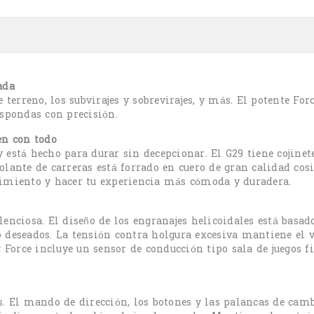
ada
e terreno, los subvirajes y sobrevirajes, y más. El potente 
espondas con precisión.
en con todo
está hecho para durar sin decepcionar. El G29 tiene cojinetes
olante de carreras está forrado en cuero de gran calidad cos
dimiento y hacer tu experiencia más cómoda y duradera.
enciosa. El diseño de los engranajes helicoidales está basad
o deseados. La tensión contra holgura excesiva mantiene el
ng Force incluye un sensor de conducción tipo sala de juegos
s. El mando de dirección, los botones y las palancas de cam