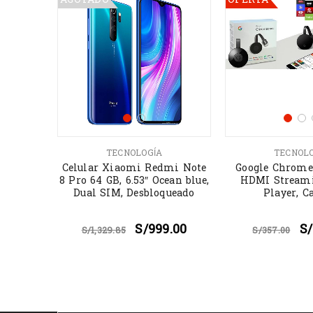
A
 TV AI
TECNOLOGÍA
TECNOL
1P
Celular Xiaomi Redmi Note
Google Chrome
99.00
8 Pro 64 GB, 6.53″ Ocean blue,
HDMI Stream
Dual SIM, Desbloqueado
Player, C
S/
999.00
S/
S/
1,329.85
S/
357.00