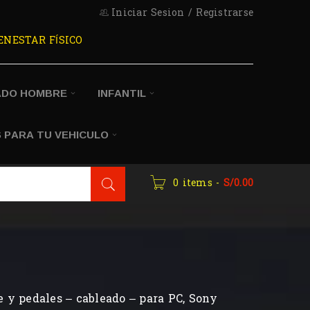
Iniciar Sesion
/
Registrarse
ENESTAR FÍSICO
ADO HOMBRE
INFANTIL
 PARA TU VEHICULO
0 items
-
S/
0.00
 y pedales – cableado – para PC, Sony