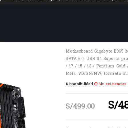
Motherboard Gigabyte B365 M A
SATA 6.0, USB 3.1 Soporta pr
/ i7 / i5 / i3 / Pentium Gold
MHz, VD/SN/NW, formato m
Disponibilidad
Sin existencias
S/
4
S/
499.00