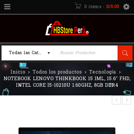
0 items
-
S/
0.00
Todas las Categorias
Inicio
›
Todos los productos
›
Tecnología
›
NOTEBOOK LENOVO THINKBOOK 15 IML, 15.6″ FHD,
INTEL CORE I5-10210U 1.60GHZ, 8GB DDR4