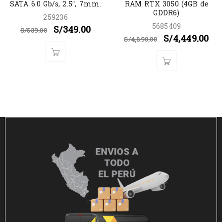
SATA 6.0 Gb/s, 2.5″, 7mm.
RAM RTX 3050 (4GB de
GDDR6)
259236
5685409
S/
349.00
S/
539.00
S/
4,449.00
S/
4,890.00