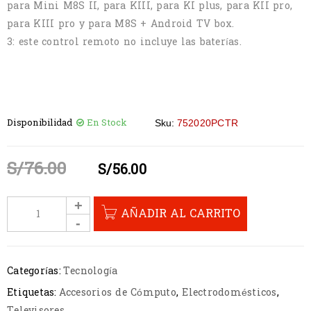
para Mini M8S II, para KIII, para KI plus, para KII pro,
para KIII pro y para M8S + Android TV box.
3: este control remoto no incluye las baterías.
Disponibilidad
En Stock
Sku:
752020PCTR
S/
76.00
S/
56.00
AÑADIR AL CARRITO
Categorías:
Tecnología
Etiquetas:
Accesorios de Cómputo
,
Electrodomésticos
,
Televisores