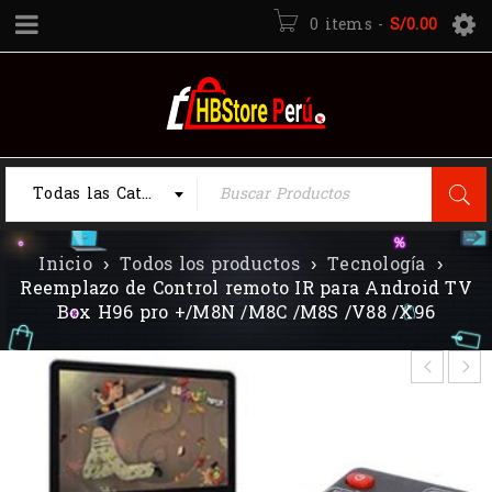
0 items
-
S/
0.00
Todas las Categorias
Inicio
›
Todos los productos
›
Tecnología
›
Reemplazo de Control remoto IR para Android TV
Box H96 pro +/M8N /M8C /M8S /V88 /X96