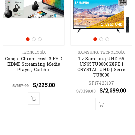
,
TECNOLOGÍA
SAMSUNG
TECNOLOGÍA
Google Chromecast 3 FHD
Tv Samsung UHD 65
HDMI Streaming Media
UN65TU8000GXPE |
Player, Carbón.
CRYSTAL UHD | Serie
TU8000
SF17423137
S/
225.00
S/
357.00
S/
2,699.00
S/
3,199.00