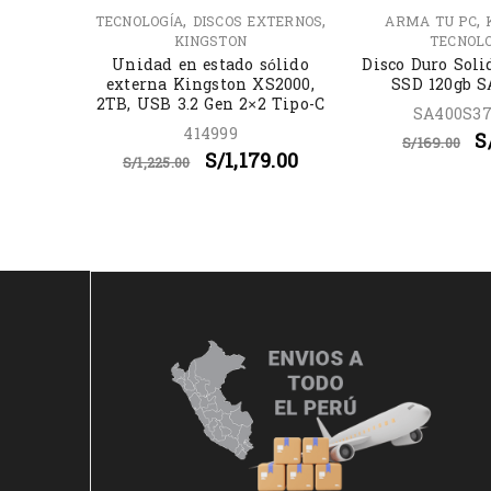
,
,
,
TECNOLOGÍA
DISCOS EXTERNOS
ARMA TU PC
1P
KINGSTON
TECNOL
99.00
Unidad en estado sólido
Disco Duro Soli
externa Kingston XS2000,
SSD 120gb 
2TB, USB 3.2 Gen 2×2 Tipo-C
SA400S37
414999
S
S/
169.00
S/
1,179.00
S/
1,225.00