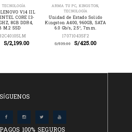
,
,
,
TECNOLOGÍA
ARMA TU PC
KINGSTON
R
TECNOLOGÍA
LENOVO V14 IIL
S/
3,2
 INTEL CORE I3-
Unidad de Estado Solido
0GHZ, 8GB DDR4,
Kingston A400, 960GB, SATA
B M.2 SSD
6.0 Gb/s, 2.5″, 7mm.
82C4010SLM
17071043SF2
S/
2,199.00
S/
425.00
S/
539.00
SÍGUENOS
PAGOS 100% SEGUROS