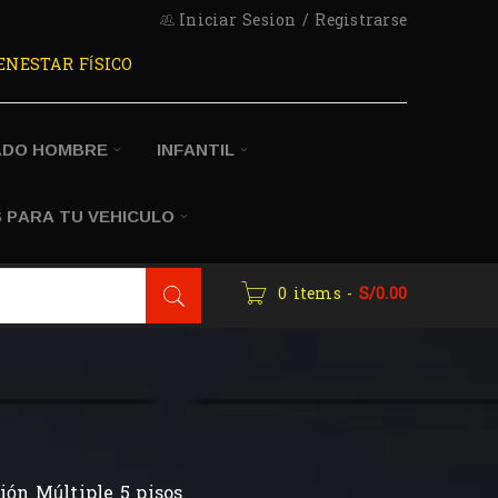
Iniciar Sesion
/
Registrarse
ENESTAR FÍSICO
ADO HOMBRE
INFANTIL
 PARA TU VEHICULO
0 items
-
S/
0.00
ón Múltiple 5 pisos