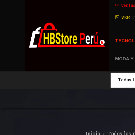
venta
VER T
TECNOL
MODA Y
Inicio
›
Todos los 