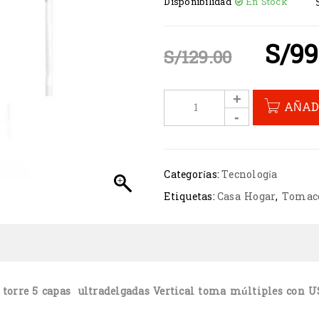
Disponibilidad
En Stock
S/
99
S/
129.00
AÑAD
Categorías:
Tecnología
Etiquetas:
Casa Hogar
,
Tomaco
 torre 5 capas ultradelgadas Vertical toma múltiples con 