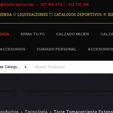
s@hbstoreperu.com
937 816 074
912 310 368
IENDA
LIQUIDACIONES
CATALOGOS DEPORTIVOS
BI
OGÍA
ARMA TU PC
CALZADO MUJER
CALZ
 ACCESORIOS
CUIDADO PERSONAL
ACCESORIOS
Todas las Categorias
productos
›
Tecnología
›
Torre Tomacorriente Extensi