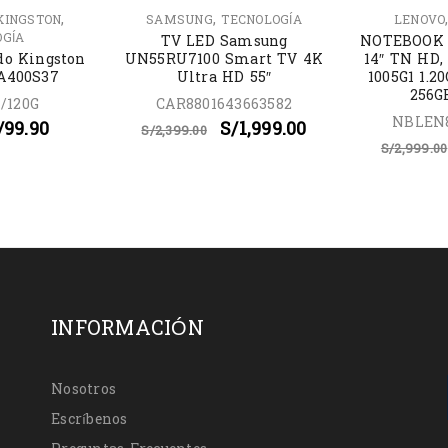
,
,
KINGSTON
SAMSUNG
TECNOLOGÍA
LENOVO
OGÍA
TV LED Samsung
NOTEBOOK 
do Kingston
UN55RU7100 Smart TV 4K
14″ TN HD,
SA400S37
Ultra HD 55″
1005G1 1.2
256G
/120G
CAR8801643663582
NBLEN
/
99.90
S/
1,999.00
S/
2,399.00
S/
2,999.00
INFORMACIÓN
Nosotros
Escríbenos