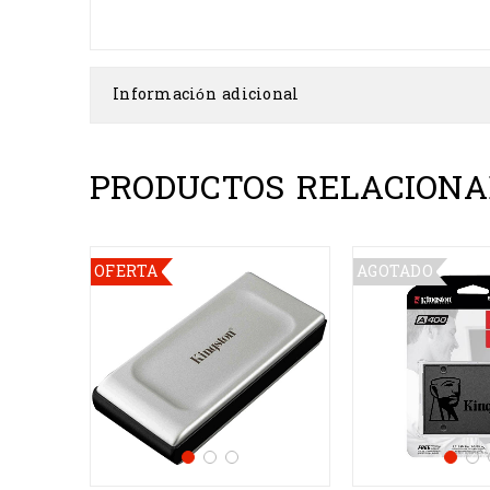
Información adicional
PRODUCTOS RELACIONA
OFERTA
AGOTADO
A
 TV AI