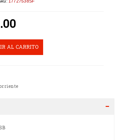
Sku:
17727538SF
.00
IR AL CARRITO
rriente
USB