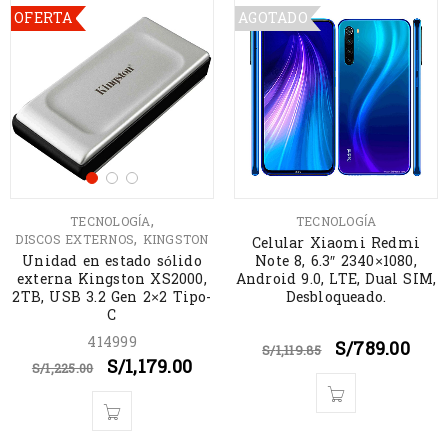
OFERTA
AGOTADO
,
TECNOLOGÍA
TECNOLOGÍA
,
DISCOS EXTERNOS
KINGSTON
Celular Xiaomi Redmi
Unidad en estado sólido
Note 8, 6.3″ 2340×1080,
externa Kingston XS2000,
Android 9.0, LTE, Dual SIM,
2TB, USB 3.2 Gen 2×2 Tipo-
Desbloqueado.
C
414999
S/
789.00
S/
1,119.85
S/
1,179.00
S/
1,225.00