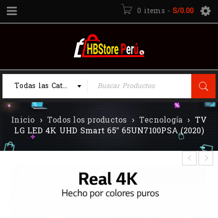
0 items
-
S/
0.00
Todas las Categorias
Inicio
›
Todos los productos
›
Tecnología
›
TV
LG LED 4K UHD Smart 65″ 65UN7100PSA (2020)