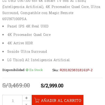
LG UHD UN7100 65» 4K Smart TV con AI ThinQ
(Inteligencia Artificial), 4K Procesador Quad Core, Ultra
Surround, Compatible con Magic Remote
65UN7100PSA
Panel IPS 4K Real UHD
4K Procesador Quad Core
4K Active HDR
Sonido Ultra Surround
LG ThinQ AI: Inteligencia Artificial
Disponibilidad
En Stock
Sku:
R2018238318161P-2
S/
3,469.00
S/
2,999.00
AÑADIR AL CARRITO