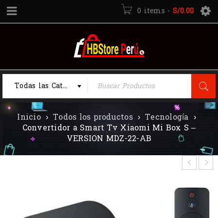
0 items
-
S/
0.00
Todas las Categorias
Inicio
›
Todos los productos
›
Tecnología
›
Convertidor a Smart Tv Xiaomi Mi Box S –
VERSION MDZ-22-AB