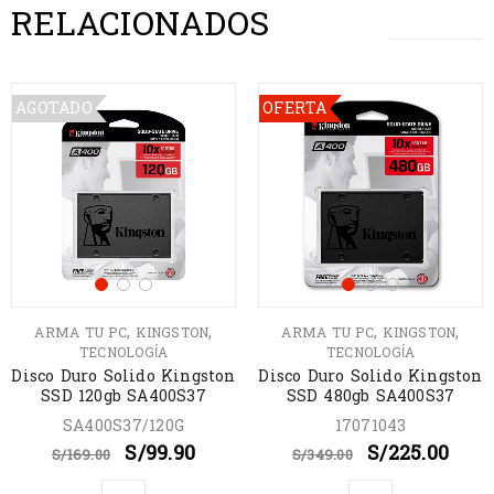
RELACIONADOS
AGOTADO
OFERTA
,
,
,
,
ARMA TU PC
KINGSTON
ARMA TU PC
KINGSTON
TECNOLOGÍA
TECNOLOGÍA
Disco Duro Solido Kingston
Disco Duro Solido Kingston
SSD 120gb SA400S37
SSD 480gb SA400S37
SA400S37/120G
17071043
S/
99.90
S/
225.00
S/
169.00
S/
349.00