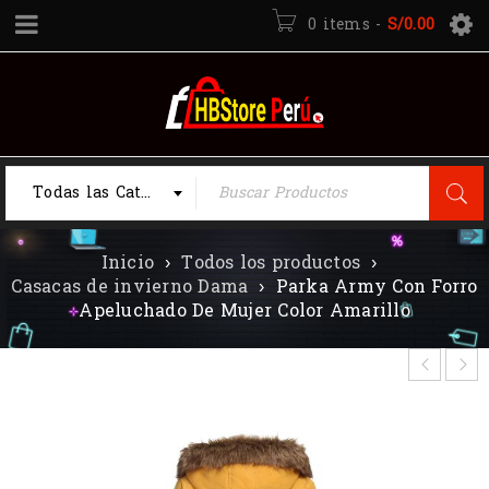
0 items
-
S/
0.00
Todas las Categorias
Inicio
›
Todos los productos
›
Casacas de invierno Dama
›
Parka Army Con Forro
Apeluchado De Mujer Color Amarillo