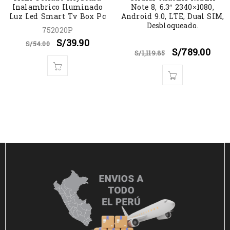
Inalambrico Iluminado
Note 8, 6.3″ 2340×1080,
Luz Led Smart Tv Box Pc
Android 9.0, LTE, Dual SIM,
Desbloqueado.
752020P
S/
39.90
S/
54.00
S/
789.00
S/
1,119.85