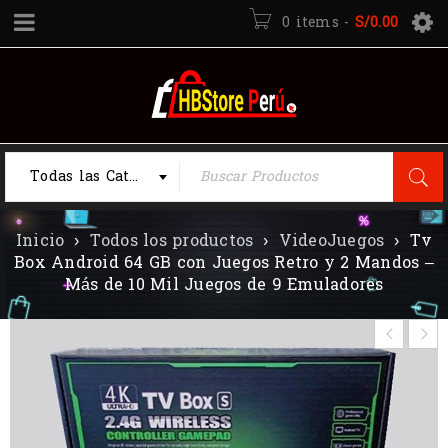
0 items
-
S/
0.00
Todas las Categorias
Inicio
›
Todos los productos
›
VideoJuegos
›
Tv
Box Android 64 GB con Juegos Retro y 2 Mandos –
Más de 10 Mil Juegos de 9 Emuladores